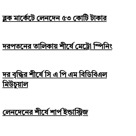
ব্লক মার্কেটে লেনদেন ৫৩ কোটি টাকার
দরপতনের তালিকায় শীর্ষে মেট্রো স্পিনিং
দর বৃদ্ধির শীর্ষে সি এ পি এম বিডিবিএল
মিউচুয়াল
লেনদেনের শীর্ষে শার্প ইন্ডাস্ট্রিজ