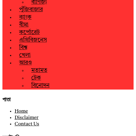
বাণিজ্য
পুঁজিবাজার
ব্যাংক
বীমা
কর্পোরেট
এগ্রিবিজনেস
বিশ্ব
খেলা
আরও
মতামত
টেক
বিনোদন
পাতা
Home
Disclaimer
Contact Us