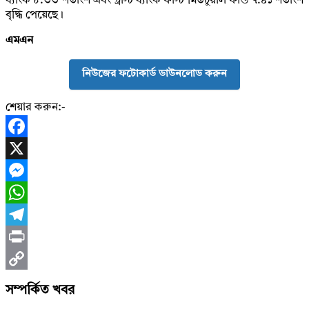
ব্যাংক ৮.৩৩ শতাংশ এবং ট্রাস্ট ব্যাংক ফার্স্ট মিউচুয়াল ফান্ড ৭.৪১ শতাংশ
বৃদ্ধি পেয়েছে।
এমএন
নিউজের ফটোকার্ড ডাউনলোড করুন
শেয়ার করুন:-
Facebook
X
Messenger
WhatsApp
Telegram
Print
Copy
সম্পর্কিত খবর
Link