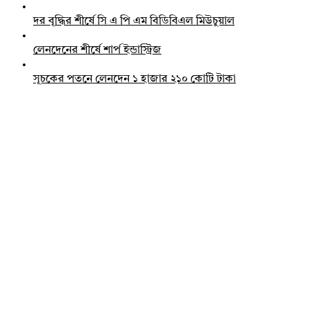
দর বৃদ্ধির শীর্ষে সি এ পি এম বিডিবিএল মিউচুয়াল
লেনদেনের শীর্ষে শার্প ইন্ডাস্ট্রিজ
সূচকের পতনে লেনদেন ১ হাজার ২১০ কোটি টাকা