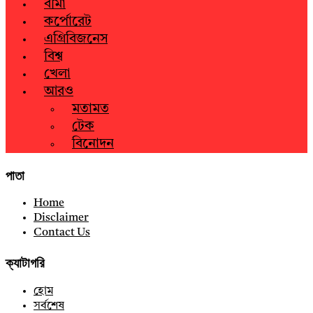
বীমা
কর্পোরেট
এগ্রিবিজনেস
বিশ্ব
খেলা
আরও
মতামত
টেক
বিনোদন
পাতা
Home
Disclaimer
Contact Us
ক্যাটাগরি
হোম
সর্বশেষ