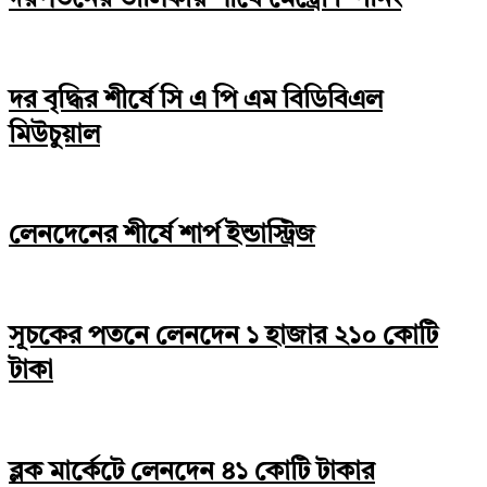
দর বৃদ্ধির শীর্ষে সি এ পি এম বিডিবিএল
মিউচুয়াল
লেনদেনের শীর্ষে শার্প ইন্ডাস্ট্রিজ
সূচকের পতনে লেনদেন ১ হাজার ২১০ কোটি
টাকা
ব্লক মার্কেটে লেনদেন ৪১ কোটি টাকার