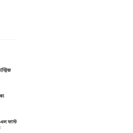
স্ট্রিজ
মকো
এল ফাস্ট
ড