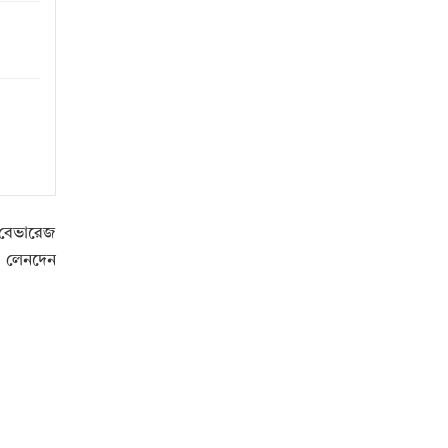
ড বেভারেজ
র লেনদেন