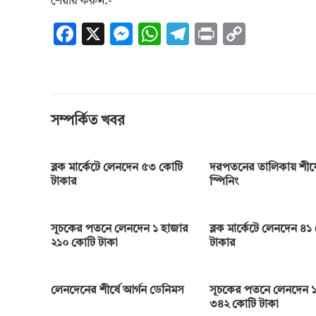
শেয়ার করুন:-
F
X
M
W
T
Pr
C
ac
es
h
el
in
o
e
se
at
e
t
p
b
n
s
gr
y
o
g
A
a
Li
সম্পর্কিত খবর
o
er
p
m
n
k
p
k
ব্লক মার্কেটে লেনদেন ৫৩ কোটি
দরপতনের তালিকায় শীর্ষে
টাকার
স্পিনিং
সূচকের পতনে লেনদেন ১ হাজার
ব্লক মার্কেটে লেনদেন ৪১
২১০ কোটি টাকা
টাকার
লেনদেনের শীর্ষে আর্গন ডেনিমস
সূচকের পতনে লেনদেন ১
৩৪২ কোটি টাকা