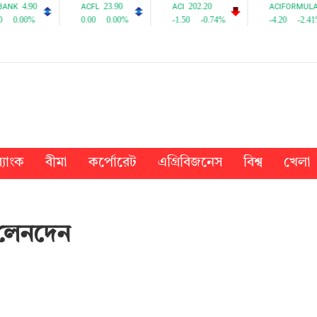
্যাংক
বীমা
কর্পোরেট
এগ্রিবিজনেস
বিশ্ব
খেলা
র লেনদেন