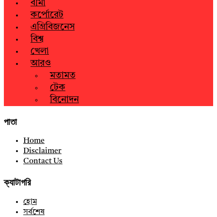
বীমা
কর্পোরেট
এগ্রিবিজনেস
বিশ্ব
খেলা
আরও
মতামত
টেক
বিনোদন
পাতা
Home
Disclaimer
Contact Us
ক্যাটাগরি
হোম
সর্বশেষ