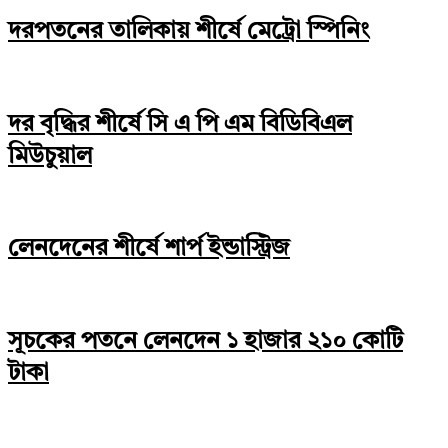
দরপতনের তালিকায় শীর্ষে মেট্রো স্পিনিং
দর বৃদ্ধির শীর্ষে সি এ পি এম বিডিবিএল
মিউচুয়াল
লেনদেনের শীর্ষে শার্প ইন্ডাস্ট্রিজ
সূচকের পতনে লেনদেন ১ হাজার ২১০ কোটি
টাকা