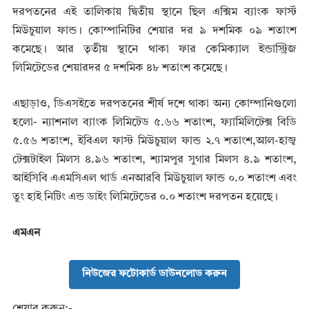
দরপতনের এই তালিকায় দ্বিতীয় স্থানে ছিল এক্সিম ব্যাংক ফার্স্ট
মিউচুয়াল ফান্ড। কোম্পানিটির শেয়ার দর ৯ দশমিক ০৯ শতাংশ
কমেছে। আর তৃতীয় স্থানে থাকা ফার কেমিক্যাল ইন্ডাস্ট্রিজ
লিমিটেডের শেয়ারদর ৫ দশমিক ৪৮ শতাংশ কমেছে।
এছাড়াও, ডিএসইতে দরপতনের শীর্ষ দশে থাকা অন্য কোম্পানিগুলো
হলো- ন্যাশনাল ব্যাংক লিমিটেড ৫.৬৬ শতাংশ, ফ্যামিলিটেক্স বিডি
৫.৫৬ শতাংশ, ইবিএল ফাস্ট মিউচুয়াল ফান্ড ২.৭ শতাংশ,আল-হাজ্ব
টেক্সটাইল মিলস ৪.৯৬ শতাংশ, শ্যামপুর সুগার মিলস ৪.৯ শতাংশ,
আইসিবি এএমসিএল থার্ড এনআরবি মিউচুয়াল ফান্ড ০.০ শতাংশ এবং
তুং হাই নিটিং এন্ড ডাইং লিমিটেডের ০.০ শতাংশ দরপতন হয়েছে।
এমএন
নিউজের ফটোকার্ড ডাউনলোড করুন
শেয়ার করুন:-