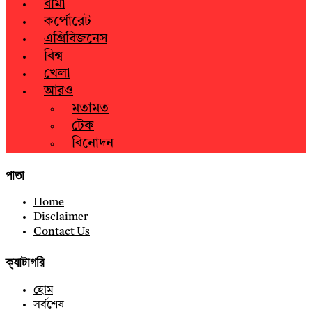
বীমা
কর্পোরেট
এগ্রিবিজনেস
বিশ্ব
খেলা
আরও
মতামত
টেক
বিনোদন
পাতা
Home
Disclaimer
Contact Us
ক্যাটাগরি
হোম
সর্বশেষ