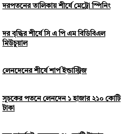
দরপতনের তালিকায় শীর্ষে মেট্রো স্পিনিং
দর বৃদ্ধির শীর্ষে সি এ পি এম বিডিবিএল
মিউচুয়াল
লেনদেনের শীর্ষে শার্প ইন্ডাস্ট্রিজ
সূচকের পতনে লেনদেন ১ হাজার ২১০ কোটি
টাকা