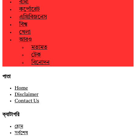
বীমা
কর্পোরেট
এগ্রিবিজনেস
বিশ্ব
খেলা
আরও
মতামত
টেক
বিনোদন
পাতা
Home
Disclaimer
Contact Us
ক্যাটাগরি
হোম
সর্বশেষ