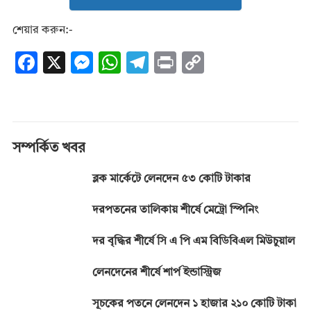
শেয়ার করুন:-
F
X
M
W
T
Pr
C
ac
es
h
el
in
o
e
se
at
e
t
p
b
n
s
gr
y
o
g
A
a
Li
সম্পর্কিত খবর
o
er
p
m
n
ব্লক মার্কেটে লেনদেন ৫৩ কোটি টাকার
k
p
k
দরপতনের তালিকায় শীর্ষে মেট্রো স্পিনিং
দর বৃদ্ধির শীর্ষে সি এ পি এম বিডিবিএল মিউচুয়াল
লেনদেনের শীর্ষে শার্প ইন্ডাস্ট্রিজ
সূচকের পতনে লেনদেন ১ হাজার ২১০ কোটি টাকা