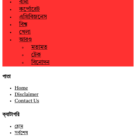
বীমা
কর্পোরেট
এগ্রিবিজনেস
বিশ্ব
খেলা
আরও
মতামত
টেক
বিনোদন
পাতা
Home
Disclaimer
Contact Us
ক্যাটাগরি
হোম
সর্বশেষ