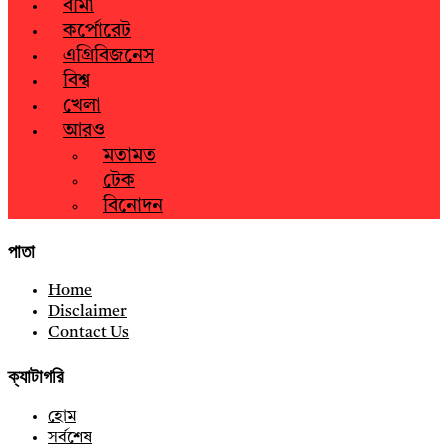
বীমা
কর্পোরেট
এগ্রিবিজনেস
বিশ্ব
খেলা
আরও
মতামত
টেক
বিনোদন
পাতা
Home
Disclaimer
Contact Us
ক্যাটাগরি
হোম
সর্বশেষ