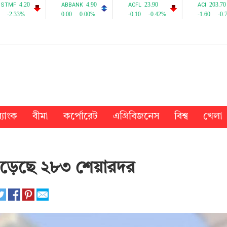
্যাংক
বীমা
কর্পোরেট
এগ্রিবিজনেস
বিশ্ব
খেলা
় বেড়েছে ২৮৩ শেয়ারদর