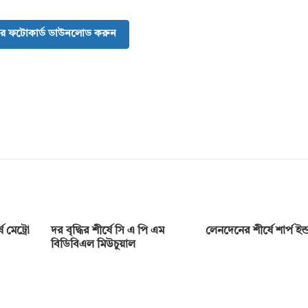
র ফটোকার্ড ডাউনলোড করুন
 মেট্রো
দর বৃদ্ধির শীর্ষে সি এ পি এম
লেনদেনের শীর্ষে শার্প ইন্ডা
বিডিবিএল মিউচুয়াল