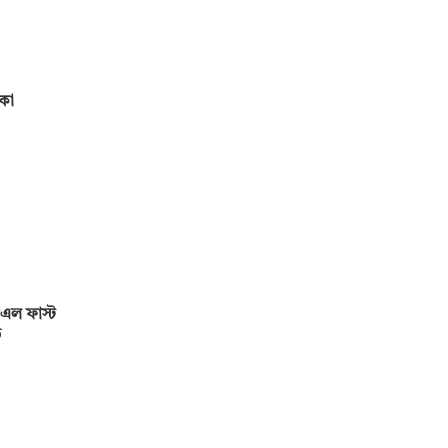
মকো
এল ফাস্ট
ড