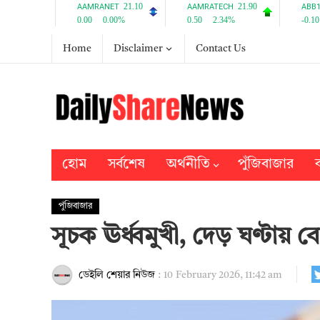
Home
Disclaimer
Contact Us
হোম
সর্বশেষ
অর্থনীতি
পুঁজিবাজার
ব
পুঁজিবাজার
সূচক ঊর্ধ্বমুখী, দেড় ঘণ্টায
ডেইলি শেয়ার নিউজ
:
10 February 2026, 11:42 am