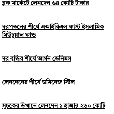
ব্লক মার্কেটে লেনদেন ৬৪ কোটি টাকার
দরপতনের শীর্ষে এআইবিএল ফাস্ট ইসলামিক
মিউচুয়াল ফান্ড
দর বৃদ্ধির শীর্ষে আর্গন ডেনিমস
লেনদেনের শীর্ষে ডমিনেজ স্টিল
সূচকের উত্থানে লেনদেন ১ হাজার ২৬০ কোটি