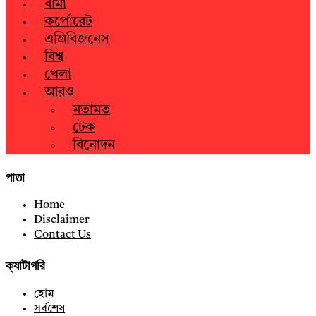
বীমা
কর্পোরেট
এগ্রিবিজনেস
বিশ্ব
খেলা
আরও
মতামত
টেক
বিনোদন
পাতা
Home
Disclaimer
Contact Us
ক্যাটাগরি
হোম
সর্বশেষ