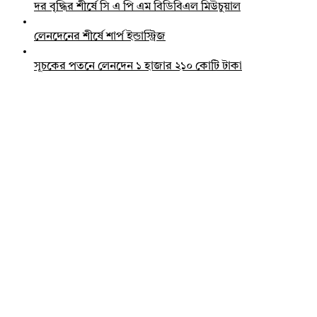
দর বৃদ্ধির শীর্ষে সি এ পি এম বিডিবিএল মিউচুয়াল
লেনদেনের শীর্ষে শার্প ইন্ডাস্ট্রিজ
সূচকের পতনে লেনদেন ১ হাজার ২১০ কোটি টাকা