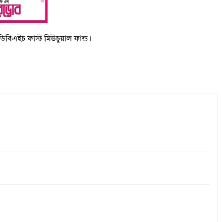
িবিএইচ ফাস্ট মিউচুয়াল ফান্ড।