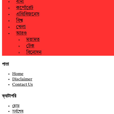
বীমা
কর্পোরেট
এগ্রিবিজনেস
বিশ্ব
খেলা
আরও
মতামত
টেক
বিনোদন
পাতা
Home
Disclaimer
Contact Us
ক্যাটাগরি
হোম
সর্বশেষ