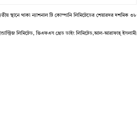
তৃতীয় স্থানে থাকা ন্যাশনাল টি কোম্পানি লিমিটেডের শেয়ারদর দশমিক ৩৮
দ ইন্ডাস্ট্রিজ লিমিটেড, ভিএফএস থ্রেড ডাইং লিমিটেড,আল-আরাফাহ্‌ ইসলামী