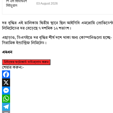
03 August 2026
দর বৃদ্ধির এই তালিকায় দ্বিতীয় স্থানে ছিল আইসিবি এমপ্লোয়ি প্রোভিডে
লিমিটেডের দর বেড়েছে ৭ দশমিক ১২ শতাংশ।
এছাড়াও, ডিএসইতে দর বৃদ্ধির শীর্ষ দশে থাকা অন্য কোম্পানিগুলো হচ্ছে- মুন্ন
সিরামিক ইন্ডাস্ট্রিজ লিমিটেড।
এমএন
নিউজের ফটোকার্ড ডাউনলোড করুন
শেয়ার করুন:-
Facebook
X
Messenger
WhatsApp