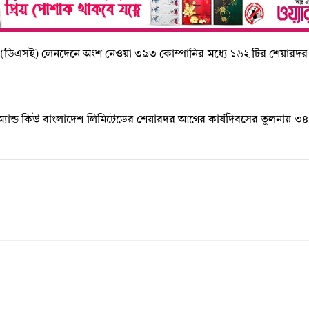
্জে (ডিএসই) লেনদেনে অংশ নেওয়া ৩৯৩ কোম্পানির মধ্যে ১৬২ টির শেয়ারদর বৃদ্
া কে অ্যান্ড কিউ বাংলাদেশ লিমিটেডের শেয়ারদর আগের কার্যদিবসের তুলনায