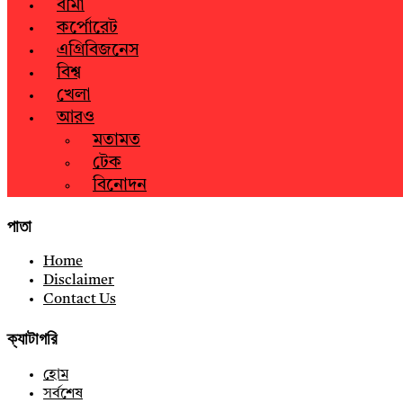
বীমা
কর্পোরেট
এগ্রিবিজনেস
বিশ্ব
খেলা
আরও
মতামত
টেক
বিনোদন
পাতা
Home
Disclaimer
Contact Us
ক্যাটাগরি
হোম
সর্বশেষ