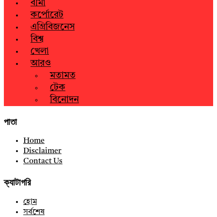
বীমা
কর্পোরেট
এগ্রিবিজনেস
বিশ্ব
খেলা
আরও
মতামত
টেক
বিনোদন
পাতা
Home
Disclaimer
Contact Us
ক্যাটাগরি
হোম
সর্বশেষ