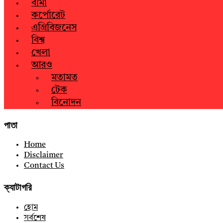
বীমা
কর্পোরেট
এগ্রিবিজনেস
বিশ্ব
খেলা
আরও
মতামত
টেক
বিনোদন
পাতা
Home
Disclaimer
Contact Us
ক্যাটাগরি
হোম
সর্বশেষ