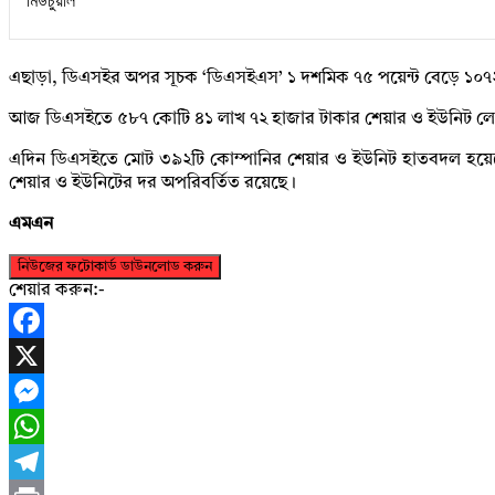
এছাড়া, ডিএসইর অপর সূচক ‘ডিএসইএস’ ১ দশমিক ৭৫ পয়েন্ট বেড়ে ১০৭২ 
আজ ডিএসইতে ৫৮৭ কোটি ৪১ লাখ ৭২ হাজার টাকার শেয়ার ও ইউনিট লেন
এদিন ডিএসইতে মোট ৩৯২টি কোম্পানির শেয়ার ও ইউনিট হাতবদল হয়েছে। 
শেয়ার ও ইউনিটের দর অপরিবর্তিত রয়েছে।
এমএন
নিউজের ফটোকার্ড ডাউনলোড করুন
শেয়ার করুন:-
Facebook
X
Messenger
WhatsApp