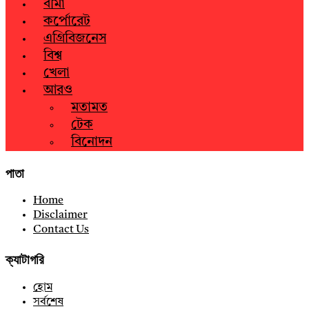
বীমা
কর্পোরেট
এগ্রিবিজনেস
বিশ্ব
খেলা
আরও
মতামত
টেক
বিনোদন
পাতা
Home
Disclaimer
Contact Us
ক্যাটাগরি
হোম
সর্বশেষ