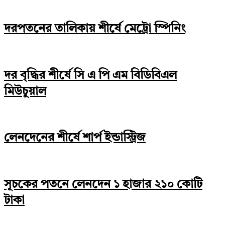
দরপতনের তালিকায় শীর্ষে মেট্রো স্পিনিং
দর বৃদ্ধির শীর্ষে সি এ পি এম বিডিবিএল
মিউচুয়াল
লেনদেনের শীর্ষে শার্প ইন্ডাস্ট্রিজ
সূচকের পতনে লেনদেন ১ হাজার ২১০ কোটি
টাকা