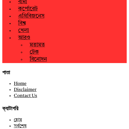
বীমা
কর্পোরেট
এগ্রিবিজনেস
বিশ্ব
খেলা
আরও
মতামত
টেক
বিনোদন
পাতা
Home
Disclaimer
Contact Us
ক্যাটাগরি
হোম
সর্বশেষ