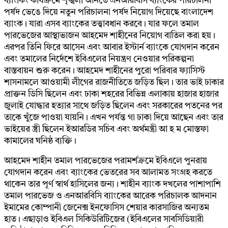
ব্যাংকিং কার্যক্রমে শৃঙ্খলা আনতে এনআরবিসি ব্যাংকের পরিচালনা
পর্ষদ ভেঙে দিয়ে নতুন পরিচালনা পর্ষদ নিয়োগ দিয়েছে বাংলাদেশ
ব্যাংক। যারা এসব ব্যাংকের তত্ত্বাবধান করবে। যার ফলে তমাল
পারভেজের আস্থাভাজন আহমেদ শাহীনের নিয়োগ বাতিল করা হয়।
এরপর তিনি ফিরে আসেন এবং আবার ইস্টার্ন ব্যাংকে যোগদান করেন
এবং তমালের নির্দেশে ইবিএলের নিয়ন্ত্রণ নেওয়ার পরিকল্পনা
বাস্তবায়ন শুরু করেন। আহমেদ শাহীনের পুরো পরিবার ফ্যাসিস্ট
শাসনামলে আওয়ামী লীগের রাজনীতিতে জড়িত ছিল। তার ভাই ঢাকার
প্রাক্তন ডিসি ছিলেন এবং ঢাকা শহরের বিভিন্ন এলাকায় হাজার হাজার
জুলাই যোদ্ধার হত্যার সাথে জড়িত ছিলেন এবং সরকারের পতনের পর
তাকে খুঁজে পাওয়া যায়নি। এখন পর্যন্ত গা ঢাকা দিয়ে আছেন এবং তার
ভাইয়ের স্ত্রী ছিলেন ইআরডির সচিব এবং অর্থমন্ত্রী আ হ ম মোস্তফা
কামালের ঘনিষ্ঠ ব্যক্তি।
আহমেদ শাহীন তমাল পারভেজের পরামর্শক্রমে ইবিএলে পুনরায়
যোগদান করেন এবং ব্যাংকের ভেতরের সব আলামত সংগ্রহ করতে
থাকেন তার পূর্ণ স্বার্থ হাসিলের জন্য। শাহীন ব্যাংক দখলের পাশাপাশি
তমাল পারভেজ ও এনআরবিসি ব্যাংকের আরেক পরিচালক আদনান
ইমামের কোম্পানী জেনেক্স ইনফোসিস শেয়ার কারসাজির অন্যতম
হাত। এছাড়াও ইবিএল সিকিউরিটিজের (ইবিএলের সাবসিডিয়ারী