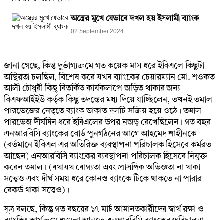
অস্ত্রের মুখে যেভাবে দখল হয় ইসলামী ব্যাংক
02 September 2024
জানা গেছে, কিন্তু দুর্ভাগ্যক্রমে গত কয়েক মাস ধরে ইবিএলে কিছুটা
অস্থিরতা চলছিল, বিশেষ করে যখন ব্যাংকের চেয়ারম্যান মো. শওকত
আলী চৌধুরী কিছু বিতর্কিত কার্যকলাপে জড়িত থাকার জন্য
বিএফআইইউ কর্তৃক কিছু তদন্তের মধ্য দিয়ে যাচ্ছিলেন, তখনই তমাল
পারভেজের নেতৃতে ব্যাংক ডাকাত দলটি সক্রিয় হয়ে ওঠে। তমাল
পারভেজ দীর্ঘদিন ধরে ইবিএলের উপর নজড় রেখেছিলেন। গত বছর
এনআরবিসি ব্যাংকের বোর্ড পুনর্গঠনের আগে আহমেদ শাহীনকে
(বর্তমানে ইবিএল এর অতিরিক্ত ব্যবস্থাপনা পরিচালক হিসেবে কর্মরত
আছেন) এনআরবিসি ব্যাংকের ব্যবস্থাপনা পরিচালক হিসেবে নিযুক্ত
করেন তমাল। (যথাযথ যোগ্যতা এবং প্রাসঙ্গিক অভিজ্ঞতা না থাকা
সত্ত্বেও এবং দীর্ঘ সময় ধরে কোনও ব্যাংকে টিকে থাকতে না পারার
রেকর্ড থাকা সত্ত্বেও)।
সূত্র বলছে, কিন্তু গত বছরের ১৭ মার্চ আমানতকারীদের স্বার্থ রক্ষা ও