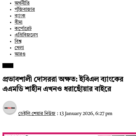
অর্থনীতি
পুঁজিবাজার
ব্যাংক
বীমা
কর্পোরেট
এগ্রিবিজনেস
বিশ্ব
খেলা
আরও
ব্যাংক
প্রভাবশালী দোসররা অক্ষত: ইবিএল ব্যাংকের
এএমডি শাহীন এখনও ধরাছোঁয়ার বাইরে
ডেইলি শেয়ার নিউজ
:
13 January 2026, 6:27 pm