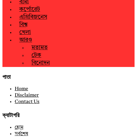
বীমা
কর্পোরেট
এগ্রিবিজনেস
বিশ্ব
খেলা
আরও
মতামত
টেক
বিনোদন
পাতা
Home
Disclaimer
Contact Us
ক্যাটাগরি
হোম
সর্বশেষ