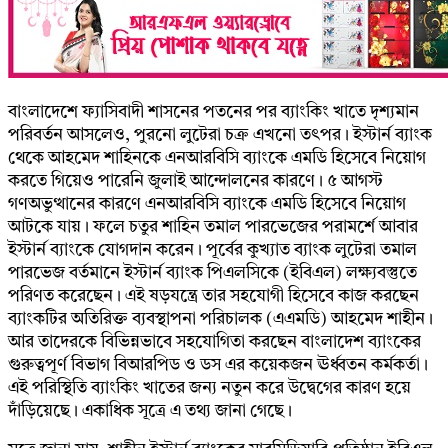
বাংলাদেশে ফ্যাসিবাদী শাসনের পতনের পর ব্যাংকিং খাতে দৃশ্যমান
পরিবর্তন আসলেও, পুরনো লুটেরা চক্র এখনো তৎপর। ইস্টার্ন ব্যাংক
থেকে আহমেদ শাহিনকে এনআরবিসি ব্যাংকে এমডি হিসেবে নিয়োগ
করতে গিয়েও পারেনি জুলাই আন্দোলনের কারণে। ৫ আগস্ট
গণঅভুত্থানের কারণে এনআরবিসি ব্যাংকে এমডি হিসেবে নিয়োগ
আটকে যায়। ফলে চতুর শাহিন তমাল পারভেজের পরামর্শে আবার
ইস্টার্ন ব্যাংকে যোগদান করেন। পূর্বের কুখ্যাত ব্যাংক লুটেরা তমাল
পারভেজ বর্তমানে ইস্টার্ন ব্যাংক পিএলসিকে (ইবিএল) লক্ষ্যবস্তুতে
পরিণত করেছেন। এই ষড়যন্ত্রে তার সহযোগী হিসেবে কাজ করছেন
ব্যাংকটির অতিরিক্ত ব্যবস্থাপনা পরিচালক (এএমডি) আহমেদ শাহীন।
আর তাদেরকে বিভিন্নভাবে সহযোগিতা করছেন বাংলাদেশ ব্যাংকের
গুরুত্বপূর্ণ বিভাগ বিআরপিড ও ডস এর কয়েকজন ঊর্ধ্বতন কর্মকর্তা।
এই পরিস্থিতি ব্যাংকিং খাতের জন্য নতুন করে উদ্বেগের কারণ হয়ে
দাঁড়িয়েছে। একাধিক সূত্রে এ তথ্য জানা গেছে।