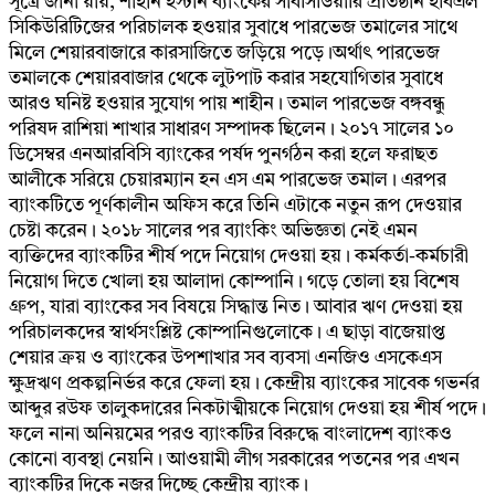
সূত্রে জানা য়ায়, শাহীন ইস্টার্ন ব্যাংকের সাবসিডিয়ারি প্রতিষ্ঠান ইবিএল
সিকিউরিটিজের পরিচালক হওয়ার সুবাধে পারভেজ তমালের সাথে
মিলে শেয়ারবাজারে কারসাজিতে জড়িয়ে পড়ে।অর্থাৎ পারভেজ
তমালকে শেয়ারবাজার থেকে লুটপাট করার সহযোগিতার সুবাধে
আরও ঘনিষ্ট হওয়ার সুযোগ পায় শাহীন। তমাল পারভেজ বঙ্গবন্ধু
পরিষদ রাশিয়া শাখার সাধারণ সম্পাদক ছিলেন। ২০১৭ সালের ১০
ডিসেম্বর এনআরবিসি ব্যাংকের পর্ষদ পুনর্গঠন করা হলে ফরাছত
আলীকে সরিয়ে চেয়ারম্যান হন এস এম পারভেজ তমাল। এরপর
ব্যাংকটিতে পূর্ণকালীন অফিস করে তিনি এটাকে নতুন রূপ দেওয়ার
চেষ্টা করেন। ২০১৮ সালের পর ব্যাংকিং অভিজ্ঞতা নেই এমন
ব্যক্তিদের ব্যাংকটির শীর্ষ পদে নিয়োগ দেওয়া হয়। কর্মকর্তা-কর্মচারী
নিয়োগ দিতে খোলা হয় আলাদা কোম্পানি। গড়ে তোলা হয় বিশেষ
গ্রুপ, যারা ব্যাংকের সব বিষয়ে সিদ্ধান্ত নিত। আবার ঋণ দেওয়া হয়
পরিচালকদের স্বার্থসংশ্লিষ্ট কোম্পানিগুলোকে। এ ছাড়া বাজেয়াপ্ত
শেয়ার ক্রয় ও ব্যাংকের উপশাখার সব ব্যবসা এনজিও এসকেএস
ক্ষুদ্রঋণ প্রকল্পনির্ভর করে ফেলা হয়। কেন্দ্রীয় ব্যাংকের সাবেক গভর্নর
আব্দুর রউফ তালুকদারের নিকটাত্মীয়কে নিয়োগ দেওয়া হয় শীর্ষ পদে।
ফলে নানা অনিয়মের পরও ব্যাংকটির বিরুদ্ধে বাংলাদেশ ব্যাংকও
কোনো ব্যবস্থা নেয়নি। আওয়ামী লীগ সরকারের পতনের পর এখন
ব্যাংকটির দিকে নজর দিচ্ছে কেন্দ্রীয় ব্যাংক।