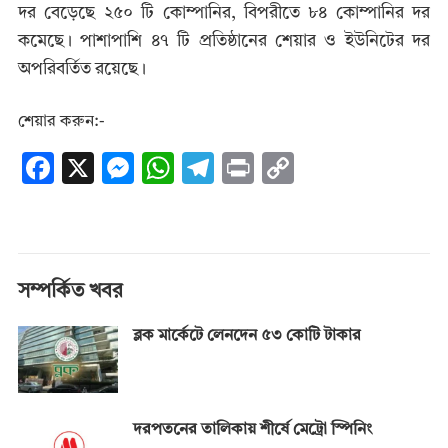
দর বেড়েছে ২৫০ টি কোম্পানির, বিপরীতে ৮৪ কোম্পানির দর
কমেছে। পাশাপাশি ৪৭ টি প্রতিষ্ঠানের শেয়ার ও ইউনিটের দর
অপরিবর্তিত রয়েছে।
শেয়ার করুন:-
F
X
M
W
T
Pr
C
ac
es
h
el
in
o
e
se
at
e
t
p
b
n
s
gr
y
o
g
A
a
Li
সম্পর্কিত খবর
o
er
p
m
n
ব্লক মার্কেটে লেনদেন ৫৩ কোটি টাকার
k
p
k
দরপতনের তালিকায় শীর্ষে মেট্রো স্পিনিং