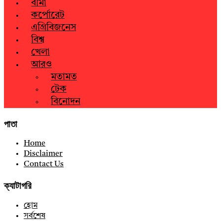
বীমা
কর্পোরেট
এগ্রিবিজনেস
বিশ্ব
খেলা
আরও
মতামত
টেক
বিনোদন
পাতা
Home
Disclaimer
Contact Us
ক্যাটাগরি
হোম
সর্বশেষ