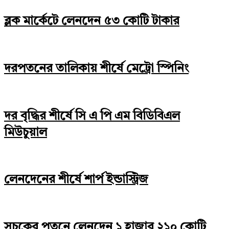
ব্লক মার্কেটে লেনদেন ৫৩ কোটি টাকার
দরপতনের তালিকায় শীর্ষে মেট্রো স্পিনিং
দর বৃদ্ধির শীর্ষে সি এ পি এম বিডিবিএল
মিউচুয়াল
লেনদেনের শীর্ষে শার্প ইন্ডাস্ট্রিজ
সূচকের পতনে লেনদেন ১ হাজার ২১০ কোটি