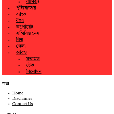
বাণিজ্য
পুঁজিবাজার
ব্যাংক
বীমা
কর্পোরেট
এগ্রিবিজনেস
বিশ্ব
খেলা
আরও
মতামত
টেক
বিনোদন
পাতা
Home
Disclaimer
Contact Us