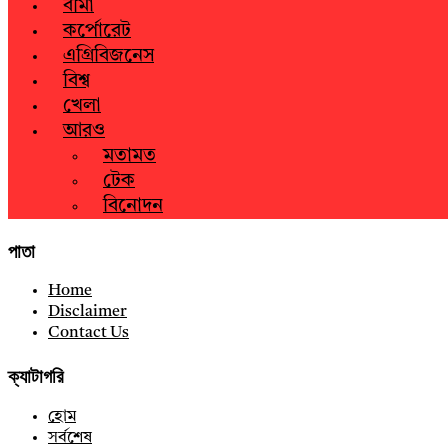
বীমা
কর্পোরেট
এগ্রিবিজনেস
বিশ্ব
খেলা
আরও
মতামত
টেক
বিনোদন
পাতা
Home
Disclaimer
Contact Us
ক্যাটাগরি
হোম
সর্বশেষ