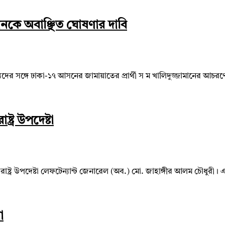
জামানকে অবাঞ্ছিত ঘোষণার দাবি
 সদস্যদের সঙ্গে ঢাকা-১৭ আসনের জামায়াতের প্রার্থী স ম খালিদুজ্জামানের আ
্ট্র উপদেষ্টা
েন স্বরাষ্ট্র উপদেষ্টা লেফটেন্যান্ট জেনারেল (অব.) মো. জাহাঙ্গীর আলম চৌ
া