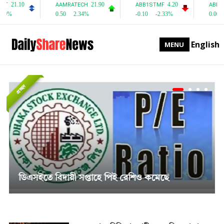
English
MENU
প্রচ্ছদ
সাপ্তাহিক দর বৃদ্ধির শীর্ষে পিএফফার্স্ট মিউচুয়াল ফান্ড