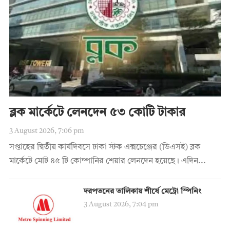
ব্লক মার্কেটে লেনদেন ৫৩ কোটি টাকার
3 August 2026, 7:06 pm
সপ্তাহের দ্বিতীয় কার্যদিবসে ঢাকা স্টক এক্সচেঞ্জের (ডিএসই) ব্লক
মার্কেটে মোট ৪৫ টি কোম্পানির শেয়ার লেনদেন হয়েছে। এদিন...
দরপতনের তালিকায় শীর্ষে মেট্রো স্পিনিং
3 August 2026, 7:04 pm