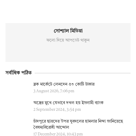
সোশ্যাল মিডিয়া
ফলো দিয়ে আপডেট থাকুন
সর্বাধিক পঠিত
ব্লক মার্কেটে লেনদেন ৫৩ কোটি টাকার
3 August 2026, 7:06 pm
অস্ত্রের মুখে যেভাবে দখল হয় ইসলামী ব্যাংক
2 September 2024, 3:54 pm
চাঁদপুরে ছাত্রদের উপর যুবদলের হামলার নিন্দা জানিয়েছে
বৈষম্যবিরোধী আন্দোল
17 December 2024, 10:43 pm