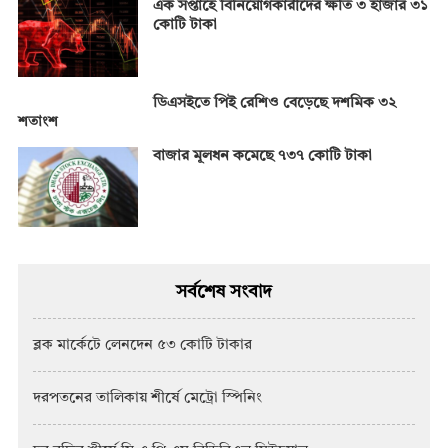
এক সপ্তাহে বিনিয়োগকারীদের ক্ষতি ৩ হাজার ৩১
কোটি টাকা
ডিএসইতে পিই রেশিও বেড়েছে দশমিক ৩২
শতাংশ
বাজার মূলধন কমেছে ৭৩৭ কোটি টাকা
সর্বশেষ সংবাদ
ব্লক মার্কেটে লেনদেন ৫৩ কোটি টাকার
দরপতনের তালিকায় শীর্ষে মেট্রো স্পিনিং