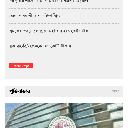
দর বৃদ্ধির শীর্ষে সি এ পি এম বিডিবিএল মিউচুয়াল
লেনদেনের শীর্ষে শার্প ইন্ডাস্ট্রিজ
সূচকের পতনে লেনদেন ১ হাজার ২১০ কোটি টাকা
ব্লক মার্কেটে লেনদেন ৪১ কোটি টাকার
আরও দেখুন
পুঁজিবাজার
আরও