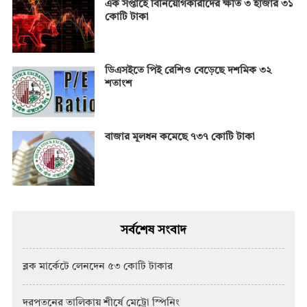
এক সপ্তাহে বিনিয়োগকারীদের ক্ষতি ৩ হাজার ৩১
কোটি টাকা
ডিএসইতে পিই রেশিও বেড়েছে দশমিক ৩২
শতাংশ
বাজার মূলধন কমেছে ৭৩৭ কোটি টাকা
সর্বশেষ সংবাদ
ব্লক মার্কেটে লেনদেন ৫৩ কোটি টাকার
দরপতনের তালিকায় শীর্ষে মেট্রো স্পিনিং