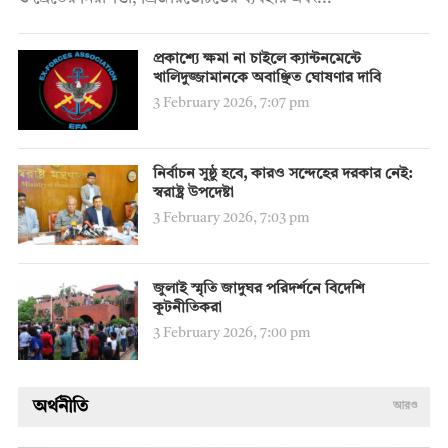
প্রকাশ্যে ক্ষমা না চাইলে ক্যান্টনমেন্টে
খালিদুজ্জামানকে অবাঞ্ছিত ঘোষণার দাবি
3 February 2026, 7:07 pm
নির্বাচন সুষ্ঠু হবে, কারও সন্দেহের দরকার নেই:
স্বরাষ্ট্র উপদেষ্টা
3 February 2026, 7:03 pm
জুলাই স্মৃতি জাদুঘর পরিদর্শনে বিদেশি
কূটনীতিকরা
3 February 2026, 7:00 pm
অর্থনীতি
আরও