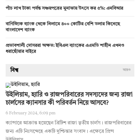
পাঁচ লাখ টাকা পর্যন্ত সঞ্চয়পত্রের মুনাফায় উৎসে কর ৫%: এনবিআর
বাণিজ্যিক ব্যাংক থেকে নিলামে ৪০০ কোটির বেশি ডলার কিনেছে
বাংলাদেশ ব্যাংক
প্রভাবশালী দোসররা অক্ষত: ইবিএল ব্যাংকের এএমডি শাহীন এখনও
ধরাছোঁয়ার বাইরে
বিশ্ব
আরও
উইলিয়াম, হ্যারি ও রাজপরিবারের সদস্যদের জন্য রাজা
চার্লসের ক্যানসার কী পরিবর্তন নিয়ে আসবে?
6 February 2024, 6:09 pm
ক্যান্সারে আক্রান্ত হয়েছেন ব্রিটিশ রাজা তৃতীয় চার্লস। রাজপরিবারের
জন্য এটি নিঃসন্দেহে একটি দুশ্চিন্তার সংবাদ। এক্ষেত্রে প্রিন্স