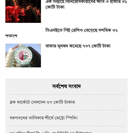
এক সপ্তাহে বিনিয়োগকারীদের ক্ষতি ৩ হাজার ৩১
কোটি টাকা
ডিএসইতে পিই রেশিও বেড়েছে দশমিক ৩২
শতাংশ
বাজার মূলধন কমেছে ৭৩৭ কোটি টাকা
সর্বশেষ সংবাদ
ব্লক মার্কেটে লেনদেন ৫৩ কোটি টাকার
দরপতনের তালিকায় শীর্ষে মেট্রো স্পিনিং