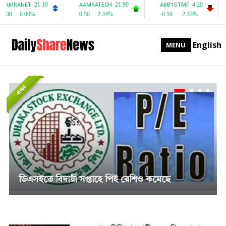
English
MENU
প্রচ্ছদ
সাপ্তাহিক দর বৃদ্ধির শীর্ষে পিএফফার্স্ট মিউচুয়াল ফান্ড