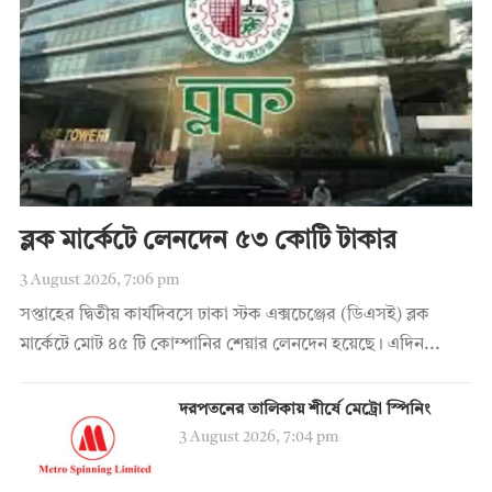
ব্লক মার্কেটে লেনদেন ৫৩ কোটি টাকার
3 August 2026, 7:06 pm
সপ্তাহের দ্বিতীয় কার্যদিবসে ঢাকা স্টক এক্সচেঞ্জের (ডিএসই) ব্লক
মার্কেটে মোট ৪৫ টি কোম্পানির শেয়ার লেনদেন হয়েছে। এদিন...
দরপতনের তালিকায় শীর্ষে মেট্রো স্পিনিং
3 August 2026, 7:04 pm