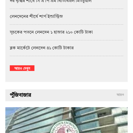
দর বৃদ্ধির শীর্ষে সি এ পি এম বিডিবিএল মিউচুয়াল
লেনদেনের শীর্ষে শার্প ইন্ডাস্ট্রিজ
সূচকের পতনে লেনদেন ১ হাজার ২১০ কোটি টাকা
ব্লক মার্কেটে লেনদেন ৪১ কোটি টাকার
আরও দেখুন
পুঁজিবাজার
আরও