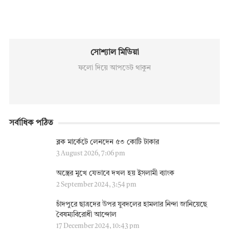
সোশ্যাল মিডিয়া
ফলো দিয়ে আপডেট থাকুন
সর্বাধিক পঠিত
ব্লক মার্কেটে লেনদেন ৫৩ কোটি টাকার
3 August 2026, 7:06 pm
অস্ত্রের মুখে যেভাবে দখল হয় ইসলামী ব্যাংক
2 September 2024, 3:54 pm
চাঁদপুরে ছাত্রদের উপর যুবদলের হামলার নিন্দা জানিয়েছে
বৈষম্যবিরোধী আন্দোল
17 December 2024, 10:43 pm