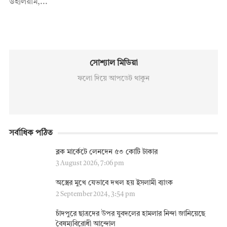
উইলিয়াম,...
সোশ্যাল মিডিয়া
ফলো দিয়ে আপডেট থাকুন
সর্বাধিক পঠিত
ব্লক মার্কেটে লেনদেন ৫৩ কোটি টাকার
3 August 2026, 7:06 pm
অস্ত্রের মুখে যেভাবে দখল হয় ইসলামী ব্যাংক
2 September 2024, 3:54 pm
চাঁদপুরে ছাত্রদের উপর যুবদলের হামলার নিন্দা জানিয়েছে
বৈষম্যবিরোধী আন্দোল