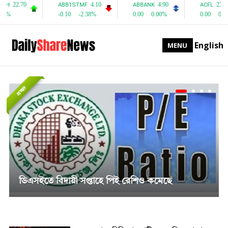
English
MENU
প্রচ্ছদ
সাপ্তাহিক দর বৃদ্ধির শীর্ষে পিএফফার্স্ট মিউচুয়াল ফান্ড