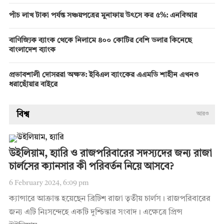
পাঁচ লাখ টাকা পর্যন্ত সঞ্চয়পত্রের মুনাফায় উৎসে কর ৫%: এনবিআর
বাণিজ্যিক ব্যাংক থেকে নিলামে ৪০০ কোটির বেশি ডলার কিনেছে
বাংলাদেশ ব্যাংক
প্রভাবশালী দোসররা অক্ষত: ইবিএল ব্যাংকের এএমডি শাহীন এখনও
ধরাছোঁয়ার বাইরে
বিশ্ব
আরও
উইলিয়াম, হ্যারি ও রাজপরিবারের সদস্যদের জন্য রাজা
চার্লসের ক্যানসার কী পরিবর্তন নিয়ে আসবে?
6 February 2024, 6:09 pm
ক্যান্সারে আক্রান্ত হয়েছেন ব্রিটিশ রাজা তৃতীয় চার্লস। রাজপরিবারের
জন্য এটি নিঃসন্দেহে একটি দুশ্চিন্তার সংবাদ। এক্ষেত্রে প্রিন্স