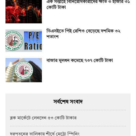
এক সপ্তাহে বিনিয়োগকারীদের ক্ষতি ৩ হাজার ৩১
কোটি টাকা
ডিএসইতে পিই রেশিও বেড়েছে দশমিক ৩২
শতাংশ
বাজার মূলধন কমেছে ৭৩৭ কোটি টাকা
সর্বশেষ সংবাদ
ব্লক মার্কেটে লেনদেন ৫৩ কোটি টাকার
দরপতনের তালিকায় শীর্ষে মেট্রো স্পিনিং