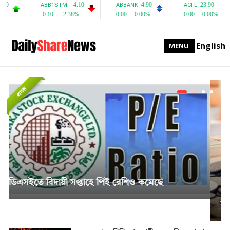
English
MENU
প্রচ্ছদ
সাপ্তাহিক দর বৃদ্ধির শীর্ষে পিএফফার্স্ট মিউচুয়াল ফান্ড