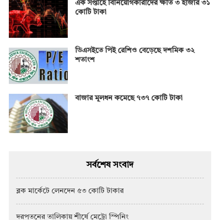
এক সপ্তাহে বিনিয়োগকারীদের ক্ষতি ৩ হাজার ৩১
কোটি টাকা
ডিএসইতে পিই রেশিও বেড়েছে দশমিক ৩২
শতাংশ
বাজার মূলধন কমেছে ৭৩৭ কোটি টাকা
সর্বশেষ সংবাদ
ব্লক মার্কেটে লেনদেন ৫৩ কোটি টাকার
দরপতনের তালিকায় শীর্ষে মেট্রো স্পিনিং