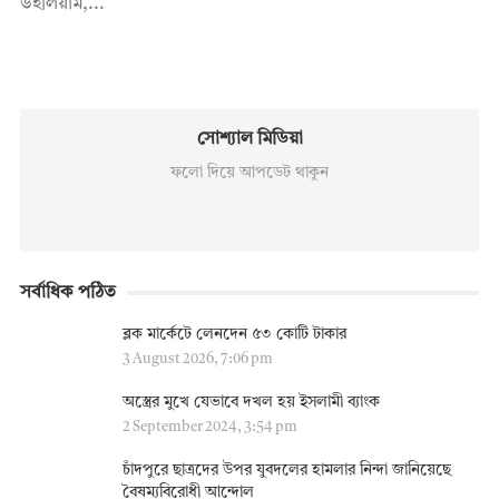
উইলিয়াম,...
সোশ্যাল মিডিয়া
ফলো দিয়ে আপডেট থাকুন
সর্বাধিক পঠিত
ব্লক মার্কেটে লেনদেন ৫৩ কোটি টাকার
3 August 2026, 7:06 pm
অস্ত্রের মুখে যেভাবে দখল হয় ইসলামী ব্যাংক
2 September 2024, 3:54 pm
চাঁদপুরে ছাত্রদের উপর যুবদলের হামলার নিন্দা জানিয়েছে
বৈষম্যবিরোধী আন্দোল