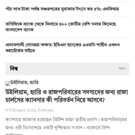
পাঁচ লাখ টাকা পর্যন্ত সঞ্চয়পত্রের মুনাফায় উৎসে কর ৫%: এনবিআর
বাণিজ্যিক ব্যাংক থেকে নিলামে ৪০০ কোটির বেশি ডলার কিনেছে
বাংলাদেশ ব্যাংক
প্রভাবশালী দোসররা অক্ষত: ইবিএল ব্যাংকের এএমডি শাহীন এখনও
ধরাছোঁয়ার বাইরে
বিশ্ব
আরও
উইলিয়াম, হ্যারি ও রাজপরিবারের সদস্যদের জন্য রাজা
চার্লসের ক্যানসার কী পরিবর্তন নিয়ে আসবে?
6 February 2024, 6:09 pm
ক্যান্সারে আক্রান্ত হয়েছেন ব্রিটিশ রাজা তৃতীয় চার্লস। রাজপরিবারের
জন্য এটি নিঃসন্দেহে একটি দুশ্চিন্তার সংবাদ। এক্ষেত্রে প্রিন্স