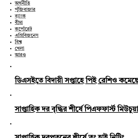
অর্থনীতি
পুঁজিবাজার
ব্যাংক
বীমা
কর্পোরেট
এগ্রিবিজনেস
বিশ্ব
খেলা
আরও
ডিএসইতে বিদায়ী সপ্তাহে পিই রেশিও কমেছ
সাপ্তাহিক দর বৃদ্ধির শীর্ষে পিএফফার্স্ট মিউচুয়