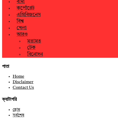
বীমা
কর্পোরেট
এগ্রিবিজনেস
বিশ্ব
খেলা
আরও
মতামত
টেক
বিনোদন
পাতা
Home
Disclaimer
Contact Us
ক্যাটাগরি
হোম
সর্বশেষ