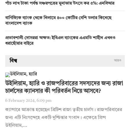
পাঁচ লাখ টাকা পর্যন্ত সঞ্চয়পত্রের মুনাফায় উৎসে কর ৫%: এনবিআর
বাণিজ্যিক ব্যাংক থেকে নিলামে ৪০০ কোটির বেশি ডলার কিনেছে
বাংলাদেশ ব্যাংক
প্রভাবশালী দোসররা অক্ষত: ইবিএল ব্যাংকের এএমডি শাহীন এখনও
ধরাছোঁয়ার বাইরে
বিশ্ব
আরও
উইলিয়াম, হ্যারি ও রাজপরিবারের সদস্যদের জন্য রাজা
চার্লসের ক্যানসার কী পরিবর্তন নিয়ে আসবে?
6 February 2024, 6:09 pm
ক্যান্সারে আক্রান্ত হয়েছেন ব্রিটিশ রাজা তৃতীয় চার্লস। রাজপরিবারের
জন্য এটি নিঃসন্দেহে একটি দুশ্চিন্তার সংবাদ। এক্ষেত্রে প্রিন্স
উইলিয়াম,...