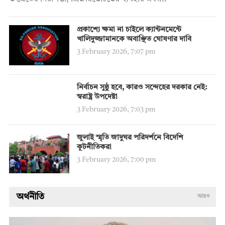
প্রকাশ্যে ক্ষমা না চাইলে ক্যান্টনমেন্টে
খালিদুজ্জামানকে অবাঞ্ছিত ঘোষণার দাবি
3 February 2026, 7:07 pm
নির্বাচন সুষ্ঠু হবে, কারও সন্দেহের দরকার নেই:
স্বরাষ্ট্র উপদেষ্টা
3 February 2026, 7:03 pm
জুলাই স্মৃতি জাদুঘর পরিদর্শনে বিদেশি
কূটনীতিকরা
3 February 2026, 7:00 pm
অর্থনীতি
আরও