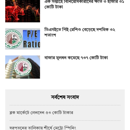
এক সপ্তাহে বিনিয়োগকারীদের ক্ষতি ৩ হাজার ৩১
কোটি টাকা
ডিএসইতে পিই রেশিও বেড়েছে দশমিক ৩২
শতাংশ
বাজার মূলধন কমেছে ৭৩৭ কোটি টাকা
সর্বশেষ সংবাদ
ব্লক মার্কেটে লেনদেন ৫৩ কোটি টাকার
দরপতনের তালিকায় শীর্ষে মেট্রো স্পিনিং