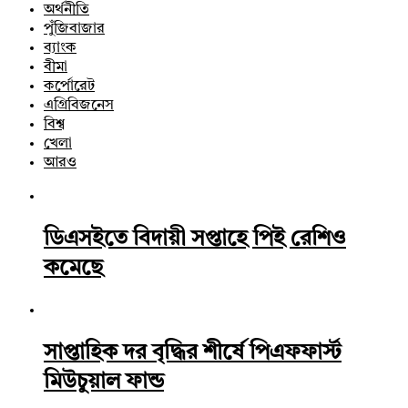
অর্থনীতি
পুঁজিবাজার
ব্যাংক
বীমা
কর্পোরেট
এগ্রিবিজনেস
বিশ্ব
খেলা
আরও
ডিএসইতে বিদায়ী সপ্তাহে পিই রেশিও
কমেছে
সাপ্তাহিক দর বৃদ্ধির শীর্ষে পিএফফার্স্ট
মিউচুয়াল ফান্ড