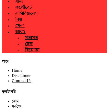
বীমা
কর্পোরেট
এগ্রিবিজনেস
বিশ্ব
খেলা
আরও
মতামত
টেক
বিনোদন
পাতা
Home
Disclaimer
Contact Us
ক্যাটাগরি
হোম
সর্বশেষ