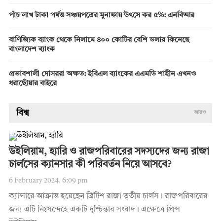
পাঁচ লাখ টাকা পর্যন্ত সঞ্চয়পত্রের মুনাফায় উৎসে কর ৫%: এনবিআর
বাণিজ্যিক ব্যাংক থেকে নিলামে ৪০০ কোটির বেশি ডলার কিনেছে
বাংলাদেশ ব্যাংক
প্রভাবশালী দোসররা অক্ষত: ইবিএল ব্যাংকের এএমডি শাহীন এখনও
ধরাছোঁয়ার বাইরে
বিশ্ব
আরও
উইলিয়াম, হ্যারি ও রাজপরিবারের সদস্যদের জন্য রাজা
চার্লসের ক্যানসার কী পরিবর্তন নিয়ে আসবে?
6 February 2024, 6:09 pm
ক্যান্সারে আক্রান্ত হয়েছেন ব্রিটিশ রাজা তৃতীয় চার্লস। রাজপরিবারের
জন্য এটি নিঃসন্দেহে একটি দুশ্চিন্তার সংবাদ। এক্ষেত্রে প্রিন্স