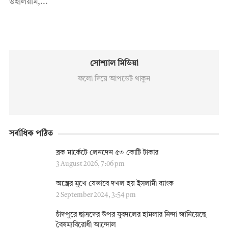
উইলিয়াম,...
সোশ্যাল মিডিয়া
ফলো দিয়ে আপডেট থাকুন
সর্বাধিক পঠিত
ব্লক মার্কেটে লেনদেন ৫৩ কোটি টাকার
3 August 2026, 7:06 pm
অস্ত্রের মুখে যেভাবে দখল হয় ইসলামী ব্যাংক
2 September 2024, 3:54 pm
চাঁদপুরে ছাত্রদের উপর যুবদলের হামলার নিন্দা জানিয়েছে
বৈষম্যবিরোধী আন্দোল