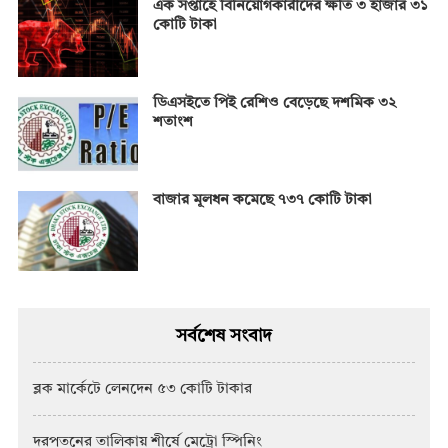
এক সপ্তাহে বিনিয়োগকারীদের ক্ষতি ৩ হাজার ৩১
কোটি টাকা
ডিএসইতে পিই রেশিও বেড়েছে দশমিক ৩২
শতাংশ
বাজার মূলধন কমেছে ৭৩৭ কোটি টাকা
সর্বশেষ সংবাদ
ব্লক মার্কেটে লেনদেন ৫৩ কোটি টাকার
দরপতনের তালিকায় শীর্ষে মেট্রো স্পিনিং