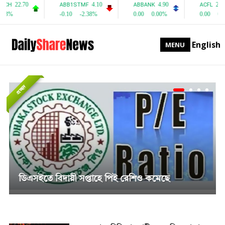
English
MENU
প্রচ্ছদ
সাপ্তাহিক দর বৃদ্ধির শীর্ষে পিএফফার্স্ট মিউচুয়াল ফান্ড