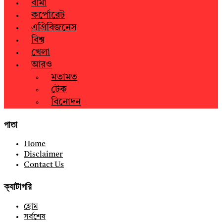
বীমা
কর্পোরেট
এগ্রিবিজনেস
বিশ্ব
খেলা
আরও
মতামত
টেক
বিনোদন
পাতা
Home
Disclaimer
Contact Us
ক্যাটাগরি
হোম
সর্বশেষ