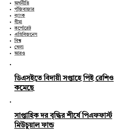
অর্থনীতি
পুঁজিবাজার
ব্যাংক
বীমা
কর্পোরেট
এগ্রিবিজনেস
বিশ্ব
খেলা
আরও
ডিএসইতে বিদায়ী সপ্তাহে পিই রেশিও
কমেছে
সাপ্তাহিক দর বৃদ্ধির শীর্ষে পিএফফার্স্ট
মিউচুয়াল ফান্ড