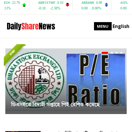
English
MENU
প্রচ্ছদ
সাপ্তাহিক দর বৃদ্ধির শীর্ষে পিএফফার্স্ট মিউচুয়াল ফান্ড