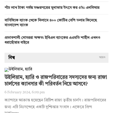
পাঁচ লাখ টাকা পর্যন্ত সঞ্চয়পত্রের মুনাফায় উৎসে কর ৫%: এনবিআর
বাণিজ্যিক ব্যাংক থেকে নিলামে ৪০০ কোটির বেশি ডলার কিনেছে
বাংলাদেশ ব্যাংক
প্রভাবশালী দোসররা অক্ষত: ইবিএল ব্যাংকের এএমডি শাহীন এখনও
ধরাছোঁয়ার বাইরে
বিশ্ব
আরও
উইলিয়াম, হ্যারি ও রাজপরিবারের সদস্যদের জন্য রাজা
চার্লসের ক্যানসার কী পরিবর্তন নিয়ে আসবে?
6 February 2024, 6:09 pm
ক্যান্সারে আক্রান্ত হয়েছেন ব্রিটিশ রাজা তৃতীয় চার্লস। রাজপরিবারের
জন্য এটি নিঃসন্দেহে একটি দুশ্চিন্তার সংবাদ। এক্ষেত্রে প্রিন্স