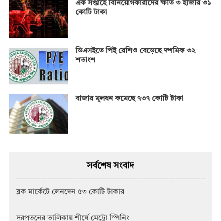
এক সপ্তাহে বিনিয়োগকারীদের ক্ষতি ৩ হাজার ৩১
কোটি টাকা
ডিএসইতে পিই রেশিও বেড়েছে দশমিক ৩২
শতাংশ
বাজার মূলধন কমেছে ৭৩৭ কোটি টাকা
সর্বশেষ সংবাদ
ব্লক মার্কেটে লেনদেন ৫৩ কোটি টাকার
দরপতনের তালিকায় শীর্ষে মেট্রো স্পিনিং