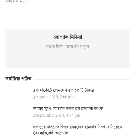
উইলিয়াম,...
সোশ্যাল মিডিয়া
ফলো দিয়ে আপডেট থাকুন
সর্বাধিক পঠিত
ব্লক মার্কেটে লেনদেন ৫৩ কোটি টাকার
3 August 2026, 7:06 pm
অস্ত্রের মুখে যেভাবে দখল হয় ইসলামী ব্যাংক
2 September 2024, 3:54 pm
চাঁদপুরে ছাত্রদের উপর যুবদলের হামলার নিন্দা জানিয়েছে
বৈষম্যবিরোধী আন্দোল