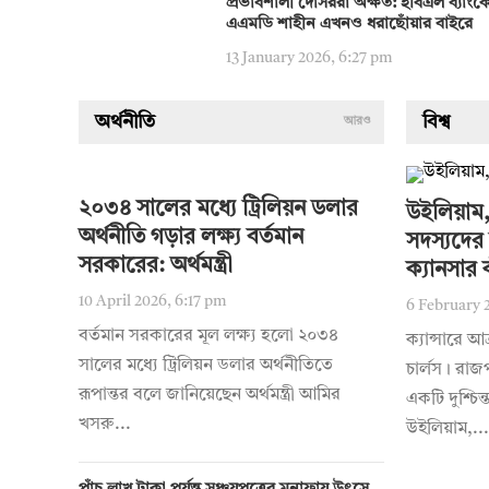
প্রভাবশালী দোসররা অক্ষত: ইবিএল ব্যাংক
এএমডি শাহীন এখনও ধরাছোঁয়ার বাইরে
13 January 2026, 6:27 pm
অর্থনীতি
বিশ্ব
আরও
২০৩৪ সালের মধ্যে ট্রিলিয়ন ডলার
উইলিয়াম,
অর্থনীতি গড়ার লক্ষ্য বর্তমান
সদস্যদের 
সরকারের: অর্থমন্ত্রী
ক্যানসার 
10 April 2026, 6:17 pm
6 February 
বর্তমান সরকারের মূল লক্ষ্য হলো ২০৩৪
ক্যান্সারে আ
সালের মধ্যে ট্রিলিয়ন ডলার অর্থনীতিতে
চার্লস। রাজ
রূপান্তর বলে জানিয়েছেন অর্থমন্ত্রী আমির
একটি দুশ্চিন্
খসরু...
উইলিয়াম,...