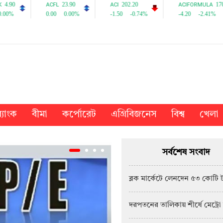
্যাংক
বীমা
কর্পোরেট
এগ্রিবিজনেস
বিশ্ব
খেলা
সর্বশেষ সংবাদ
ব্লক মার্কেটে লেনদেন ৫৩ কোটি 
দরপতনের তালিকায় শীর্ষে মেট্রো 