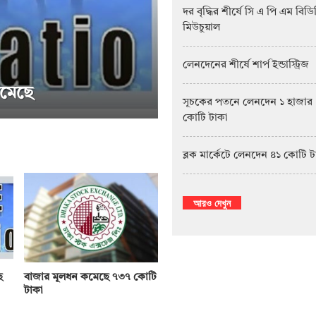
দর বৃদ্ধির শীর্ষে সি এ পি এম বিড
মিউচুয়াল
লেনদেনের শীর্ষে শার্প ইন্ডাস্ট্রিজ
সূচকের পতনে লেনদেন ১ হাজার
কোটি টাকা
সাপ্তাহিক দর বৃদ্ধির শীর্ষে পিএফফার্স্ট মিউচ
ব্লক মার্কেটে লেনদেন ৪১ কোটি 
আরও দেখুন
ে
বাজার মূলধন কমেছে ৭৩৭ কোটি
টাকা