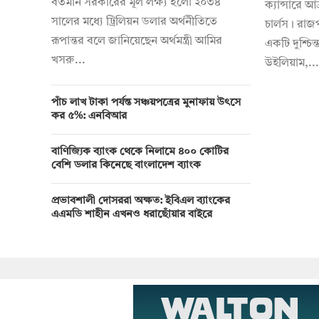
বর্তমান সরকারের মূল লক্ষ্য হলো ২০৩৪
ক্যান্সারে আ
সালের মধ্যে ট্রিলিয়ন ডলার অর্থনীতিতে
চার্লস। রাজ
রূপান্তর বলে জানিয়েছেন অর্থমন্ত্রী আমির
একটি দুশ্চিন্
খসরু...
উইলিয়াম,...
পাঁচ লাখ টাকা পর্যন্ত সঞ্চয়পত্রের মুনাফায় উৎসে
কর ৫%: এনবিআর
বাণিজ্যিক ব্যাংক থেকে নিলামে ৪০০ কোটির
বেশি ডলার কিনেছে বাংলাদেশ ব্যাংক
প্রভাবশালী দোসররা অক্ষত: ইবিএল ব্যাংকের
এএমডি শাহীন এখনও ধরাছোঁয়ার বাইরে