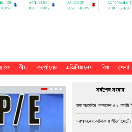
্যাংক
বীমা
কর্পোরেট
এগ্রিবিজনেস
বিশ্ব
খেলা
সর্বশেষ সংবাদ
ব্লক মার্কেটে লেনদেন ৫৩ কোটি 
দরপতনের তালিকায় শীর্ষে মেট্রো 