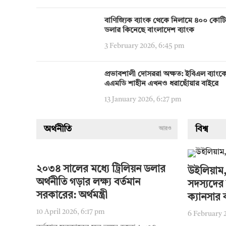
বাণিজ্যিক ব্যাংক থেকে নিলামে ৪০০ কোট
ডলার কিনেছে বাংলাদেশ ব্যাংক
3 February 2026, 6:45 pm
প্রভাবশালী দোসররা অক্ষত: ইবিএল ব্যাংক
এএমডি শাহীন এখনও ধরাছোঁয়ার বাইরে
13 January 2026, 6:27 pm
অর্থনীতি
বিশ্ব
আরও
২০৩৪ সালের মধ্যে ট্রিলিয়ন ডলার
উইলিয়াম,
অর্থনীতি গড়ার লক্ষ্য বর্তমান
সদস্যদের 
সরকারের: অর্থমন্ত্রী
ক্যানসার 
10 April 2026, 6:17 pm
6 February 