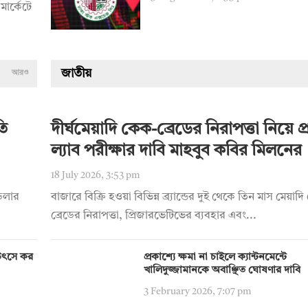
মার্কেটে
জাতীয়
আরও
তি
দীর্ঘমেয়াদি কেক-ব্রেডের নিরাপত্তা নিয়ে প্রশ
ল্যাব পরীক্ষার দাবি মাহবুব কবির মিলনের
18 July 2026, 3:53 pm
 ডলার
বাজারে বিক্রি হওয়া বিভিন্ন ব্র্যান্ডের দুই থেকে তিন মাস মেয়া
ব্রেডের নিরাপত্তা, প্রিজারভেটিভের ব্যবহার এবং...
য় উৎসে কর
প্রকাশ্যে ক্ষমা না চাইলে ক্যান্টনমেন্টে
খালিদুজ্জামানকে অবাঞ্ছিত ঘোষণার দাবি
3 February 2026, 7:07 pm