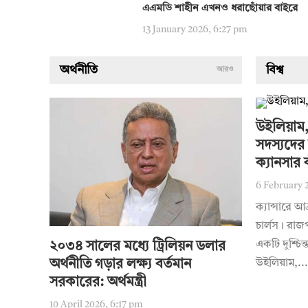
এএমডি শাহীন এখনও ধরাছোঁয়ার বাইরে
13 January 2026, 6:27 pm
অর্থনীতি
বিশ্ব
আরও
উইলিয়াম,
সদস্যদের 
ক্যানসার 
6 February 
ক্যান্সারে আ
চার্লস। রাজ
একটি দুশ্চিন্
২০৩৪ সালের মধ্যে ট্রিলিয়ন ডলার
অর্থনীতি গড়ার লক্ষ্য বর্তমান
উইলিয়াম,...
সরকারের: অর্থমন্ত্রী
10 April 2026, 6:17 pm