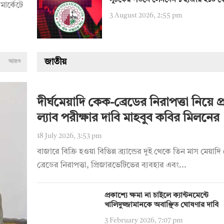
সূচকের পতনে লেনদেন ১ হাজার ২১০ ক
মার্কেটে
3 August 2026, 2:55 pm
জাতীয়
আরও
দীর্ঘমেয়াদি কেক-ব্রেডের নিরাপত্তা নিয়ে প্রশ
ল্যাব পরীক্ষার দাবি মাহবুব কবির মিলনের
18 July 2026, 3:53 pm
বাজারে বিক্রি হওয়া বিভিন্ন ব্র্যান্ডের দুই থেকে তিন মাস মেয়া
ব্রেডের নিরাপত্তা, প্রিজারভেটিভের ব্যবহার এবং...
প্রকাশ্যে ক্ষমা না চাইলে ক্যান্টনমেন্টে
খালিদুজ্জামানকে অবাঞ্ছিত ঘোষণার দাবি
3 February 2026, 7:07 pm