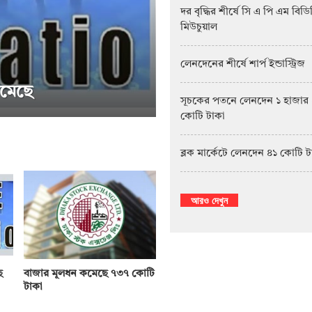
দর বৃদ্ধির শীর্ষে সি এ পি এম বিড
মিউচুয়াল
লেনদেনের শীর্ষে শার্প ইন্ডাস্ট্রিজ
সূচকের পতনে লেনদেন ১ হাজার
কোটি টাকা
ষে পিএফফার্স্ট মিউচুয়াল ফান্ড
সাপ্তা
ব্লক মার্কেটে লেনদেন ৪১ কোটি 
আরও দেখুন
ে
বাজার মূলধন কমেছে ৭৩৭ কোটি
টাকা