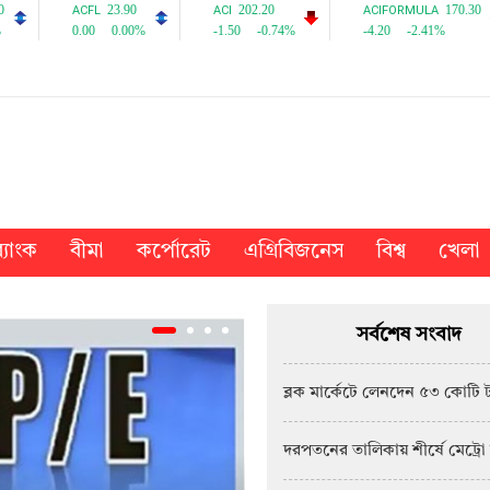
্যাংক
বীমা
কর্পোরেট
এগ্রিবিজনেস
বিশ্ব
খেলা
সর্বশেষ সংবাদ
ব্লক মার্কেটে লেনদেন ৫৩ কোটি 
দরপতনের তালিকায় শীর্ষে মেট্রো 