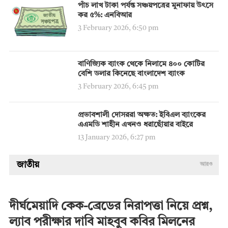
পাঁচ লাখ টাকা পর্যন্ত সঞ্চয়পত্রের মুনাফায় উৎসে
কর ৫%: এনবিআর
3 February 2026, 6:50 pm
বাণিজ্যিক ব্যাংক থেকে নিলামে ৪০০ কোটির
বেশি ডলার কিনেছে বাংলাদেশ ব্যাংক
3 February 2026, 6:45 pm
প্রভাবশালী দোসররা অক্ষত: ইবিএল ব্যাংকের
এএমডি শাহীন এখনও ধরাছোঁয়ার বাইরে
13 January 2026, 6:27 pm
জাতীয়
আরও
দীর্ঘমেয়াদি কেক-ব্রেডের নিরাপত্তা নিয়ে প্রশ্ন,
ল্যাব পরীক্ষার দাবি মাহবুব কবির মিলনের