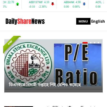
English
MENU
প্রচ্ছদ
সাপ্তাহিক দর বৃদ্ধির শীর্ষে পিএফফার্স্ট মিউচুয়াল ফান্ড