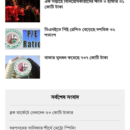
এক সপ্তাহে বিনিয়োগকারীদের ক্ষতি ৩ হাজার ৩১
কোটি টাকা
ডিএসইতে পিই রেশিও বেড়েছে দশমিক ৩২
শতাংশ
বাজার মূলধন কমেছে ৭৩৭ কোটি টাকা
সর্বশেষ সংবাদ
ব্লক মার্কেটে লেনদেন ৫৩ কোটি টাকার
দরপতনের তালিকায় শীর্ষে মেট্রো স্পিনিং