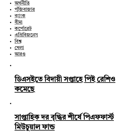
অর্থনীতি
পুঁজিবাজার
ব্যাংক
বীমা
কর্পোরেট
এগ্রিবিজনেস
বিশ্ব
খেলা
আরও
ডিএসইতে বিদায়ী সপ্তাহে পিই রেশিও
কমেছে
সাপ্তাহিক দর বৃদ্ধির শীর্ষে পিএফফার্স্ট
মিউচুয়াল ফান্ড