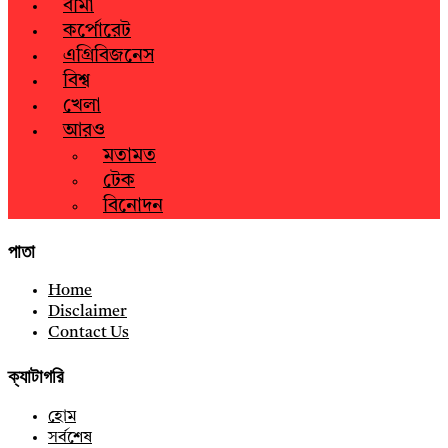
বীমা
কর্পোরেট
এগ্রিবিজনেস
বিশ্ব
খেলা
আরও
মতামত
টেক
বিনোদন
পাতা
Home
Disclaimer
Contact Us
ক্যাটাগরি
হোম
সর্বশেষ