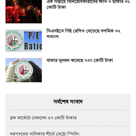
এক সপ্তাহে বিনিয়োগকারীদের ক্ষতি ৩ হাজার ৩১
কোটি টাকা
ডিএসইতে পিই রেশিও বেড়েছে দশমিক ৩২
শতাংশ
বাজার মূলধন কমেছে ৭৩৭ কোটি টাকা
সর্বশেষ সংবাদ
ব্লক মার্কেটে লেনদেন ৫৩ কোটি টাকার
দরপতনের তালিকায় শীর্ষে মেট্রো স্পিনিং