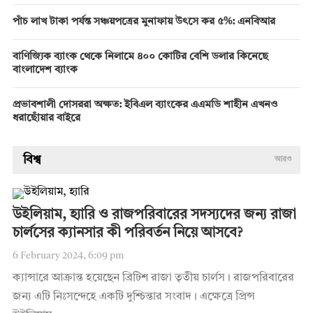
পাঁচ লাখ টাকা পর্যন্ত সঞ্চয়পত্রের মুনাফায় উৎসে কর ৫%: এনবিআর
বাণিজ্যিক ব্যাংক থেকে নিলামে ৪০০ কোটির বেশি ডলার কিনেছে
বাংলাদেশ ব্যাংক
প্রভাবশালী দোসররা অক্ষত: ইবিএল ব্যাংকের এএমডি শাহীন এখনও
ধরাছোঁয়ার বাইরে
বিশ্ব
আরও
উইলিয়াম, হ্যারি ও রাজপরিবারের সদস্যদের জন্য রাজা
চার্লসের ক্যানসার কী পরিবর্তন নিয়ে আসবে?
6 February 2024, 6:09 pm
ক্যান্সারে আক্রান্ত হয়েছেন ব্রিটিশ রাজা তৃতীয় চার্লস। রাজপরিবারের
জন্য এটি নিঃসন্দেহে একটি দুশ্চিন্তার সংবাদ। এক্ষেত্রে প্রিন্স