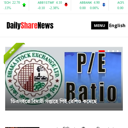
English
MENU
প্রচ্ছদ
সাপ্তাহিক দর বৃদ্ধির শীর্ষে পিএফফার্স্ট মিউচুয়াল ফান্ড