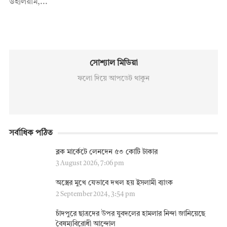
উইলিয়াম,...
সোশ্যাল মিডিয়া
ফলো দিয়ে আপডেট থাকুন
সর্বাধিক পঠিত
ব্লক মার্কেটে লেনদেন ৫৩ কোটি টাকার
3 August 2026, 7:06 pm
অস্ত্রের মুখে যেভাবে দখল হয় ইসলামী ব্যাংক
2 September 2024, 3:54 pm
চাঁদপুরে ছাত্রদের উপর যুবদলের হামলার নিন্দা জানিয়েছে
বৈষম্যবিরোধী আন্দোল