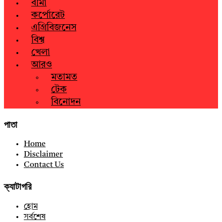
বীমা
কর্পোরেট
এগ্রিবিজনেস
বিশ্ব
খেলা
আরও
মতামত
টেক
বিনোদন
পাতা
Home
Disclaimer
Contact Us
ক্যাটাগরি
হোম
সর্বশেষ