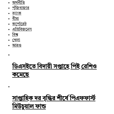
অর্থনীতি
পুঁজিবাজার
ব্যাংক
বীমা
কর্পোরেট
এগ্রিবিজনেস
বিশ্ব
খেলা
আরও
ডিএসইতে বিদায়ী সপ্তাহে পিই রেশিও
কমেছে
সাপ্তাহিক দর বৃদ্ধির শীর্ষে পিএফফার্স্ট
মিউচুয়াল ফান্ড