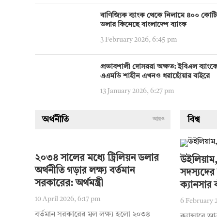
বাণিজ্যিক ব্যাংক থেকে নিলামে ৪০০ কোট
ডলার কিনেছে বাংলাদেশ ব্যাংক
3 February 2026, 6:45 pm
প্রভাবশালী দোসররা অক্ষত: ইবিএল ব্যাংক
এএমডি শাহীন এখনও ধরাছোঁয়ার বাইরে
13 January 2026, 6:27 pm
অর্থনীতি
বিশ্ব
আরও
২০৩৪ সালের মধ্যে ট্রিলিয়ন ডলার
উইলিয়াম,
অর্থনীতি গড়ার লক্ষ্য বর্তমান
সদস্যদের 
সরকারের: অর্থমন্ত্রী
ক্যানসার 
10 April 2026, 6:17 pm
6 February 
বর্তমান সরকারের মূল লক্ষ্য হলো ২০৩৪
ক্যান্সারে আ