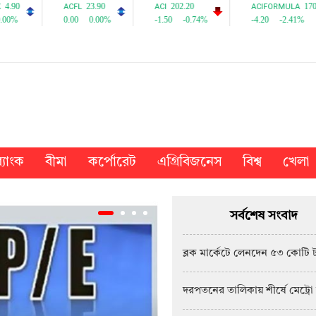
্যাংক
বীমা
কর্পোরেট
এগ্রিবিজনেস
বিশ্ব
খেলা
সর্বশেষ সংবাদ
ব্লক মার্কেটে লেনদেন ৫৩ কোটি 
দরপতনের তালিকায় শীর্ষে মেট্রো 