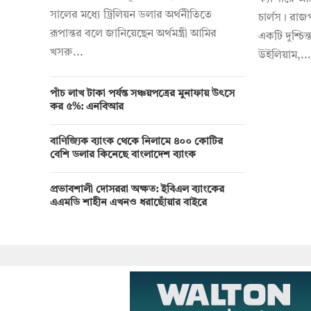
সালের মধ্যে ট্রিলিয়ন ডলার অর্থনীতিতে
চার্লস। রাজ
রূপান্তর বলে জানিয়েছেন অর্থমন্ত্রী আমির
একটি দুশ্চিন্
খসরু...
উইলিয়াম,...
পাঁচ লাখ টাকা পর্যন্ত সঞ্চয়পত্রের মুনাফায় উৎসে
কর ৫%: এনবিআর
বাণিজ্যিক ব্যাংক থেকে নিলামে ৪০০ কোটির
বেশি ডলার কিনেছে বাংলাদেশ ব্যাংক
প্রভাবশালী দোসররা অক্ষত: ইবিএল ব্যাংকের
এএমডি শাহীন এখনও ধরাছোঁয়ার বাইরে