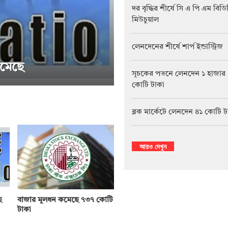
দর বৃদ্ধির শীর্ষে সি এ পি এম বিড
মিউচুয়াল
লেনদেনের শীর্ষে শার্প ইন্ডাস্ট্রিজ
সূচকের পতনে লেনদেন ১ হাজার
কোটি টাকা
সাপ্তাহিক দর বৃদ্ধির শীর্ষে পিএফফার্স্ট মিউচুয়াল 
ব্লক মার্কেটে লেনদেন ৪১ কোটি 
আরও দেখুন
ে
বাজার মূলধন কমেছে ৭৩৭ কোটি
টাকা