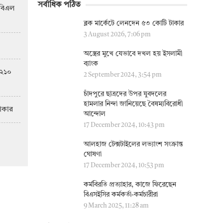
সর্বাধিক পঠিত
িবিএল
ব্লক মার্কেটে লেনদেন ৫৩ কোটি টাকার
3 August 2026, 7:06 pm
অস্ত্রের মুখে যেভাবে দখল হয় ইসলামী
ব্যাংক
 ২১০
2 September 2024, 3:54 pm
চাঁদপুরে ছাত্রদের উপর যুবদলের
ফান্ড
সাপ্তাহিক দরপতনের শীর্ষে তুং 
হামলার নিন্দা জানিয়েছে বৈষম্যবিরোধী
টাকার
আন্দোল
17 December 2024, 10:43 pm
আলহাজ টেক্সটাইলের লভ্যাংশ সংক্রান্ত
ঘোষণা
17 December 2024, 10:53 pm
কর্মবিরতি প্রত্যাহার, কাজে ফিরেছেন
বিএসইসির কর্মকর্তা-কর্মচারীরা
9 March 2025, 11:28 am