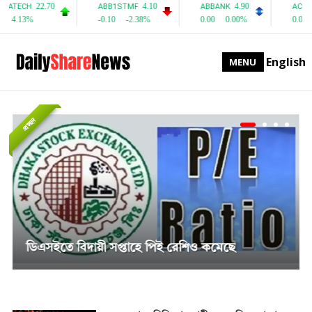
English
MENU
প্রচ্ছদ
সাপ্তাহিক দর বৃদ্ধির শীর্ষে পিএফফার্স্ট মিউচুয়াল ফান্ড