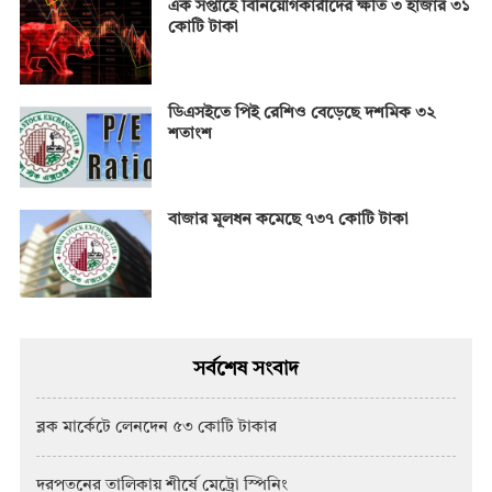
এক সপ্তাহে বিনিয়োগকারীদের ক্ষতি ৩ হাজার ৩১
কোটি টাকা
ডিএসইতে পিই রেশিও বেড়েছে দশমিক ৩২
শতাংশ
বাজার মূলধন কমেছে ৭৩৭ কোটি টাকা
সর্বশেষ সংবাদ
ব্লক মার্কেটে লেনদেন ৫৩ কোটি টাকার
দরপতনের তালিকায় শীর্ষে মেট্রো স্পিনিং