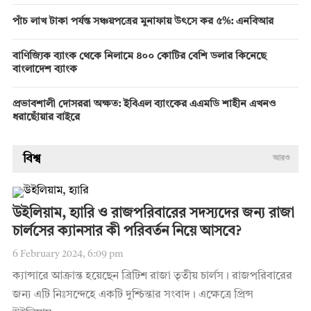
পাঁচ লাখ টাকা পর্যন্ত সঞ্চয়পত্রের মুনাফায় উৎসে কর ৫%: এনবিআর
বাণিজ্যিক ব্যাংক থেকে নিলামে ৪০০ কোটির বেশি ডলার কিনেছে
বাংলাদেশ ব্যাংক
প্রভাবশালী দোসররা অক্ষত: ইবিএল ব্যাংকের এএমডি শাহীন এখনও
ধরাছোঁয়ার বাইরে
বিশ্ব
আরও
উইলিয়াম, হ্যারি ও রাজপরিবারের সদস্যদের জন্য রাজা
চার্লসের ক্যানসার কী পরিবর্তন নিয়ে আসবে?
6 February 2024, 6:09 pm
ক্যান্সারে আক্রান্ত হয়েছেন ব্রিটিশ রাজা তৃতীয় চার্লস। রাজপরিবারের
জন্য এটি নিঃসন্দেহে একটি দুশ্চিন্তার সংবাদ। এক্ষেত্রে প্রিন্স