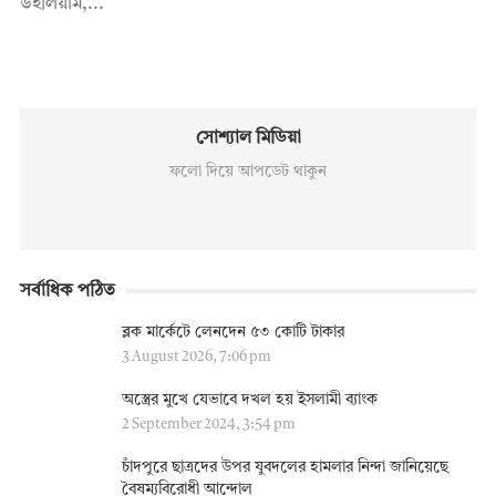
উইলিয়াম,...
সোশ্যাল মিডিয়া
ফলো দিয়ে আপডেট থাকুন
সর্বাধিক পঠিত
ব্লক মার্কেটে লেনদেন ৫৩ কোটি টাকার
3 August 2026, 7:06 pm
অস্ত্রের মুখে যেভাবে দখল হয় ইসলামী ব্যাংক
2 September 2024, 3:54 pm
চাঁদপুরে ছাত্রদের উপর যুবদলের হামলার নিন্দা জানিয়েছে
বৈষম্যবিরোধী আন্দোল