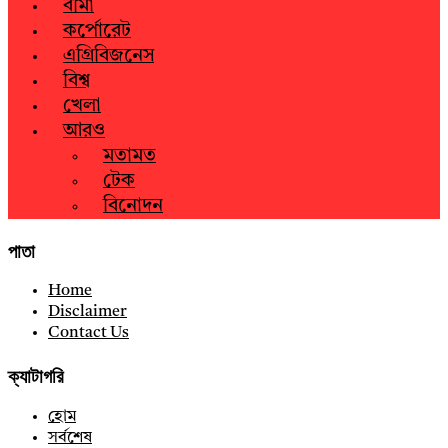
বীমা
কর্পোরেট
এগ্রিবিজনেস
বিশ্ব
খেলা
আরও
মতামত
টেক
বিনোদন
পাতা
Home
Disclaimer
Contact Us
ক্যাটাগরি
হোম
সর্বশেষ