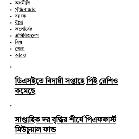
অর্থনীতি
পুঁজিবাজার
ব্যাংক
বীমা
কর্পোরেট
এগ্রিবিজনেস
বিশ্ব
খেলা
আরও
ডিএসইতে বিদায়ী সপ্তাহে পিই রেশিও
কমেছে
সাপ্তাহিক দর বৃদ্ধির শীর্ষে পিএফফার্স্ট
মিউচুয়াল ফান্ড