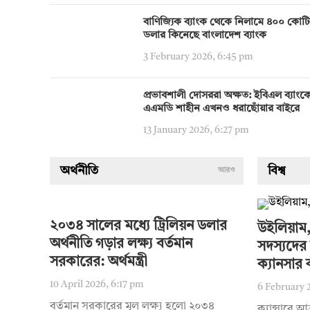
বাণিজ্যিক ব্যাংক থেকে নিলামে ৪০০ কোট
ডলার কিনেছে বাংলাদেশ ব্যাংক
3 February 2026, 6:45 pm
প্রভাবশালী দোসররা অক্ষত: ইবিএল ব্যাংক
এএমডি শাহীন এখনও ধরাছোঁয়ার বাইরে
13 January 2026, 6:27 pm
অর্থনীতি
বিশ্ব
আরও
২০৩৪ সালের মধ্যে ট্রিলিয়ন ডলার
উইলিয়াম,
অর্থনীতি গড়ার লক্ষ্য বর্তমান
সদস্যদের 
সরকারের: অর্থমন্ত্রী
ক্যানসার 
10 April 2026, 6:17 pm
6 February 
বর্তমান সরকারের মূল লক্ষ্য হলো ২০৩৪
ক্যান্সারে আ