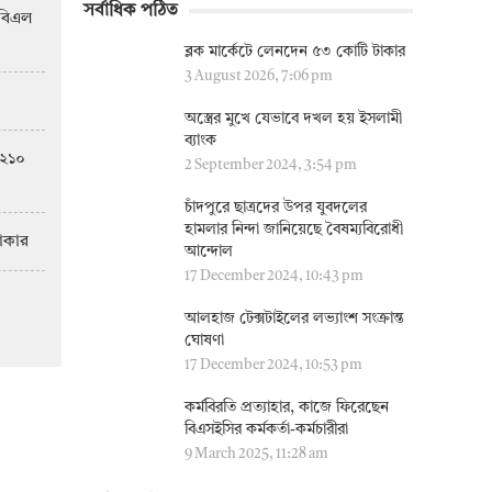
সর্বাধিক পঠিত
িবিএল
ব্লক মার্কেটে লেনদেন ৫৩ কোটি টাকার
3 August 2026, 7:06 pm
অস্ত্রের মুখে যেভাবে দখল হয় ইসলামী
ব্যাংক
 ২১০
2 September 2024, 3:54 pm
চাঁদপুরে ছাত্রদের উপর যুবদলের
ুয়াল ফান্ড
সাপ্তাহিক দরপতনের শীর্ষে
হামলার নিন্দা জানিয়েছে বৈষম্যবিরোধী
টাকার
আন্দোল
17 December 2024, 10:43 pm
আলহাজ টেক্সটাইলের লভ্যাংশ সংক্রান্ত
ঘোষণা
17 December 2024, 10:53 pm
কর্মবিরতি প্রত্যাহার, কাজে ফিরেছেন
বিএসইসির কর্মকর্তা-কর্মচারীরা
9 March 2025, 11:28 am