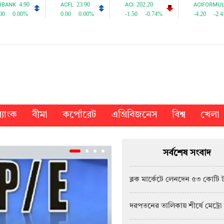
্যাংক
বীমা
কর্পোরেট
এগ্রিবিজনেস
বিশ্ব
খেলা
সর্বশেষ সংবাদ
ব্লক মার্কেটে লেনদেন ৫৩ কোটি 
দরপতনের তালিকায় শীর্ষে মেট্রো 