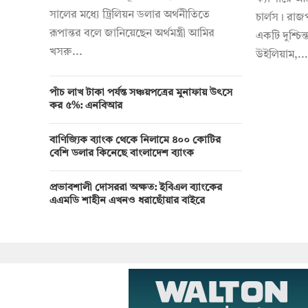
সালের মধ্যে ট্রিলিয়ন ডলার অর্থনীতিতে
চার্লস। রাজ
রূপান্তর বলে জানিয়েছেন অর্থমন্ত্রী আমির
একটি দুশ্চিন্
খসরু...
উইলিয়াম,...
পাঁচ লাখ টাকা পর্যন্ত সঞ্চয়পত্রের মুনাফায় উৎসে
কর ৫%: এনবিআর
বাণিজ্যিক ব্যাংক থেকে নিলামে ৪০০ কোটির
বেশি ডলার কিনেছে বাংলাদেশ ব্যাংক
প্রভাবশালী দোসররা অক্ষত: ইবিএল ব্যাংকের
এএমডি শাহীন এখনও ধরাছোঁয়ার বাইরে