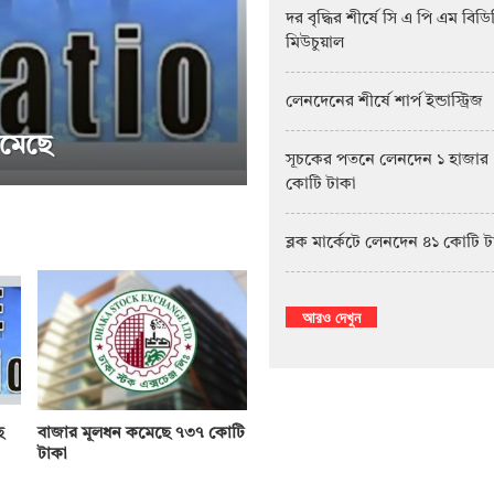
দর বৃদ্ধির শীর্ষে সি এ পি এম বিড
মিউচুয়াল
লেনদেনের শীর্ষে শার্প ইন্ডাস্ট্রিজ
সূচকের পতনে লেনদেন ১ হাজার
কোটি টাকা
সাপ্তাহিক দর বৃদ্ধির শীর্ষে পিএফফার্স্ট মিউচ
ব্লক মার্কেটে লেনদেন ৪১ কোটি 
আরও দেখুন
ে
বাজার মূলধন কমেছে ৭৩৭ কোটি
টাকা