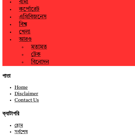
বীমা
কর্পোরেট
এগ্রিবিজনেস
বিশ্ব
খেলা
আরও
মতামত
টেক
বিনোদন
পাতা
Home
Disclaimer
Contact Us
ক্যাটাগরি
হোম
সর্বশেষ