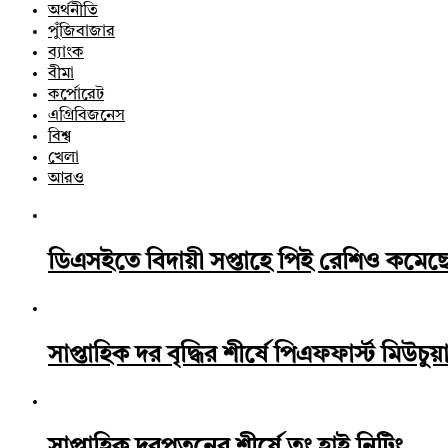
অর্থনীতি
পুঁজিবাজার
ব্যাংক
বীমা
কর্পোরেট
এগ্রিবিজনেস
বিশ্ব
খেলা
আরও
ডিএসইতে বিদায়ী সপ্তাহে পিই রেশিও কমেছ
সাপ্তাহিক দর বৃদ্ধির শীর্ষে পিএফফার্স্ট মিউচুয়