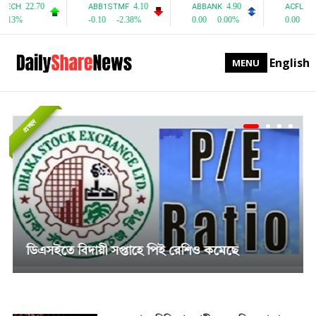
English
MENU
প্রচ্ছদ
সাপ্তাহিক দর বৃদ্ধির শীর্ষে পিএফফার্স্ট মিউচুয়াল ফান্ড