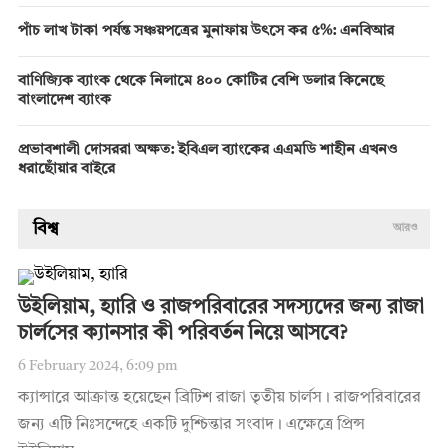
পাঁচ লাখ টাকা পর্যন্ত সঞ্চয়পত্রের মুনাফায় উৎসে কর ৫%: এনবিআর
বাণিজ্যিক ব্যাংক থেকে নিলামে ৪০০ কোটির বেশি ডলার কিনেছে
বাংলাদেশ ব্যাংক
প্রভাবশালী দোসররা অক্ষত: ইবিএল ব্যাংকের এএমডি শাহীন এখনও
ধরাছোঁয়ার বাইরে
বিশ্ব
আরও
উইলিয়াম, হ্যারি ও রাজপরিবারের সদস্যদের জন্য রাজা
চার্লসের ক্যানসার কী পরিবর্তন নিয়ে আসবে?
6 February 2024, 6:09 pm
ক্যান্সারে আক্রান্ত হয়েছেন ব্রিটিশ রাজা তৃতীয় চার্লস। রাজপরিবারের
জন্য এটি নিঃসন্দেহে একটি দুশ্চিন্তার সংবাদ। এক্ষেত্রে প্রিন্স