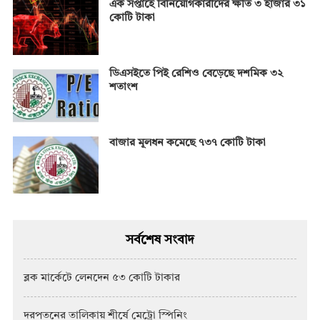
এক সপ্তাহে বিনিয়োগকারীদের ক্ষতি ৩ হাজার ৩১
কোটি টাকা
ডিএসইতে পিই রেশিও বেড়েছে দশমিক ৩২
শতাংশ
বাজার মূলধন কমেছে ৭৩৭ কোটি টাকা
সর্বশেষ সংবাদ
ব্লক মার্কেটে লেনদেন ৫৩ কোটি টাকার
দরপতনের তালিকায় শীর্ষে মেট্রো স্পিনিং