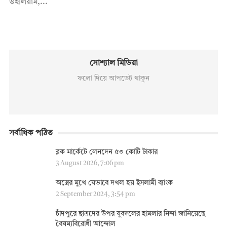
উইলিয়াম,...
সোশ্যাল মিডিয়া
ফলো দিয়ে আপডেট থাকুন
সর্বাধিক পঠিত
ব্লক মার্কেটে লেনদেন ৫৩ কোটি টাকার
3 August 2026, 7:06 pm
অস্ত্রের মুখে যেভাবে দখল হয় ইসলামী ব্যাংক
2 September 2024, 3:54 pm
চাঁদপুরে ছাত্রদের উপর যুবদলের হামলার নিন্দা জানিয়েছে
বৈষম্যবিরোধী আন্দোল