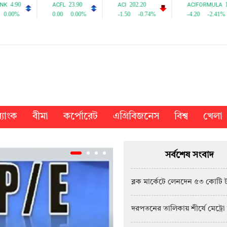
্যাংক
বীমা
কর্পোরেট
এগ্রিবিজনেস
বিশ্ব
খেলা
সর্বশেষ সংবাদ
ব্লক মার্কেটে লেনদেন ৫৩ কোটি 
দরপতনের তালিকায় শীর্ষে মেট্রো 