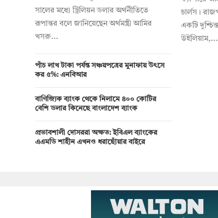
সালের মধ্যে ট্রিলিয়ন ডলার অর্থনীতিতে
চার্লস। রাজ
রূপান্তর বলে জানিয়েছেন অর্থমন্ত্রী আমির
একটি দুশ্চিন্
খসরু...
উইলিয়াম,...
পাঁচ লাখ টাকা পর্যন্ত সঞ্চয়পত্রের মুনাফায় উৎসে
কর ৫%: এনবিআর
বাণিজ্যিক ব্যাংক থেকে নিলামে ৪০০ কোটির
বেশি ডলার কিনেছে বাংলাদেশ ব্যাংক
প্রভাবশালী দোসররা অক্ষত: ইবিএল ব্যাংকের
এএমডি শাহীন এখনও ধরাছোঁয়ার বাইরে