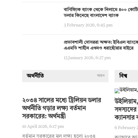
বাণিজ্যিক ব্যাংক থেকে নিলামে ৪০০ কোট
ডলার কিনেছে বাংলাদেশ ব্যাংক
3 February 2026, 6:45 pm
প্রভাবশালী দোসররা অক্ষত: ইবিএল ব্যাংক
এএমডি শাহীন এখনও ধরাছোঁয়ার বাইরে
13 January 2026, 6:27 pm
অর্থনীতি
বিশ্ব
আরও
২০৩৪ সালের মধ্যে ট্রিলিয়ন ডলার
উইলিয়াম,
অর্থনীতি গড়ার লক্ষ্য বর্তমান
সদস্যদের 
সরকারের: অর্থমন্ত্রী
ক্যানসার 
10 April 2026, 6:17 pm
6 February 
বর্তমান সরকারের মূল লক্ষ্য হলো ২০৩৪
ক্যান্সারে আ