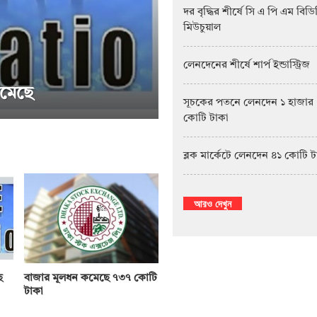
দর বৃদ্ধির শীর্ষে সি এ পি এম বিড
মিউচুয়াল
লেনদেনের শীর্ষে শার্প ইন্ডাস্ট্রিজ
সূচকের পতনে লেনদেন ১ হাজার
কোটি টাকা
সাপ্তাহিক দর বৃদ্ধির শীর্ষে পিএফফার্স্ট
ব্লক মার্কেটে লেনদেন ৪১ কোটি 
আরও দেখুন
ে
বাজার মূলধন কমেছে ৭৩৭ কোটি
টাকা