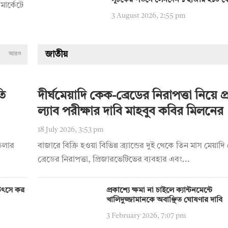
সূচকের পতনে লেনদেন ১ হাজার ২১০ ক
মার্কেটে
3 August 2026, 2:55 pm
জাতীয়
আরও
তি
দীর্ঘমেয়াদি কেক-ব্রেডের নিরাপত্তা নিয়ে প্রশ
ল্যাব পরীক্ষার দাবি মাহবুব কবির মিলনের
18 July 2026, 3:53 pm
 ডলার
বাজারে বিক্রি হওয়া বিভিন্ন ব্র্যান্ডের দুই থেকে তিন মাস মেয়া
ব্রেডের নিরাপত্তা, প্রিজারভেটিভের ব্যবহার এবং...
য় উৎসে কর
প্রকাশ্যে ক্ষমা না চাইলে ক্যান্টনমেন্টে
খালিদুজ্জামানকে অবাঞ্ছিত ঘোষণার দাবি
3 February 2026, 7:07 pm