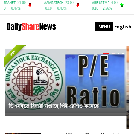
English
MENU
প্রচ্ছদ
সাপ্তাহিক দর বৃদ্ধির শীর্ষে পিএফফার্স্ট মিউচুয়াল ফান্ড