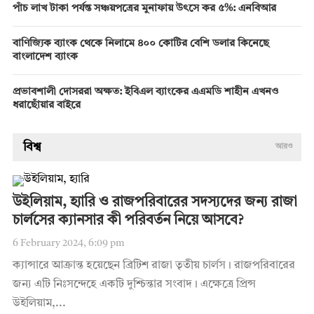
পাঁচ লাখ টাকা পর্যন্ত সঞ্চয়পত্রের মুনাফায় উৎসে কর ৫%: এনবিআর
বাণিজ্যিক ব্যাংক থেকে নিলামে ৪০০ কোটির বেশি ডলার কিনেছে
বাংলাদেশ ব্যাংক
প্রভাবশালী দোসররা অক্ষত: ইবিএল ব্যাংকের এএমডি শাহীন এখনও
ধরাছোঁয়ার বাইরে
বিশ্ব
আরও
উইলিয়াম, হ্যারি ও রাজপরিবারের সদস্যদের জন্য রাজা
চার্লসের ক্যানসার কী পরিবর্তন নিয়ে আসবে?
6 February 2024, 6:09 pm
ক্যান্সারে আক্রান্ত হয়েছেন ব্রিটিশ রাজা তৃতীয় চার্লস। রাজপরিবারের
জন্য এটি নিঃসন্দেহে একটি দুশ্চিন্তার সংবাদ। এক্ষেত্রে প্রিন্স
উইলিয়াম,...