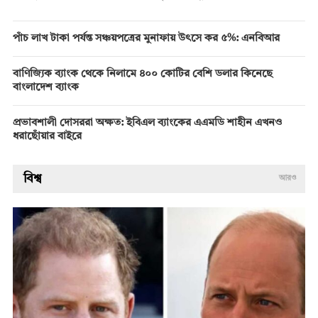
পাঁচ লাখ টাকা পর্যন্ত সঞ্চয়পত্রের মুনাফায় উৎসে কর ৫%: এনবিআর
বাণিজ্যিক ব্যাংক থেকে নিলামে ৪০০ কোটির বেশি ডলার কিনেছে
বাংলাদেশ ব্যাংক
প্রভাবশালী দোসররা অক্ষত: ইবিএল ব্যাংকের এএমডি শাহীন এখনও
ধরাছোঁয়ার বাইরে
বিশ্ব
আরও